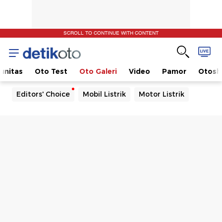
SCROLL TO CONTINUE WITH CONTENT
unitas
Oto Test
Oto Galeri
Video
Pamor
Otos
Editors' Choice
Mobil Listrik
Motor Listrik