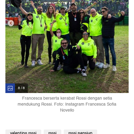
8 / 8
Francesca berserta kerabat Rossi dengan setia
mendukung Rossi. Foto: Instagram Francesca Sofia
Novello
valentino rossi
rossi
rossi pensiun