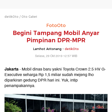
detikOto
Oto Galeri
FotoOto
Begini Tampang Mobil Anyar
Pimpinan DPR-MPR
Lamhot Aritonang -
detikOto
Selasa, 29 Okt 2019 12:57 WIB
Jakarta
- Mobil dinas baru yakni Toyota Crown 2.5 HV G-
Executive seharga Rp 1,5 miliar sudah mejeng lho
diparkiran gedung DPR hari ini. Yuk, intip
penampakannya.