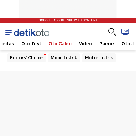
SCROLL TO CONTINUE WITH CONTENT
unitas
Oto Test
Oto Galeri
Video
Pamor
Otos
Editors' Choice
Mobil Listrik
Motor Listrik