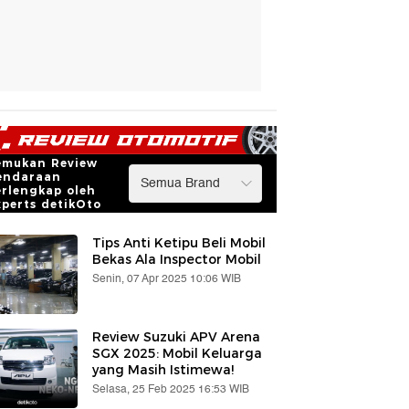
emukan Review
endaraan
erlengkap oleh
xperts detikOto
Tips Anti Ketipu Beli Mobil
Bekas Ala Inspector Mobil
Senin, 07 Apr 2025 10:06 WIB
Review Suzuki APV Arena
SGX 2025: Mobil Keluarga
yang Masih Istimewa!
Selasa, 25 Feb 2025 16:53 WIB