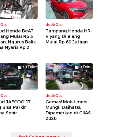
kOto
detikOto
ud Honda BeAT
Tampang Honda HR-
lang Mulai Rp 3
V yang Dilelang
an, Ngurus Balik
Mulai Rp 60 Jutaan
a Nyaris Rp 2
a
10 Foto
9 Foto
kOto
detikOto
ud JAECOO J7
Gemas! Mobil-mobil
 Bisa Parkir
Mungil Daihatsu
pa Sopir
Dipamerkan di GIIAS
2026
Lihat Selengkapnya