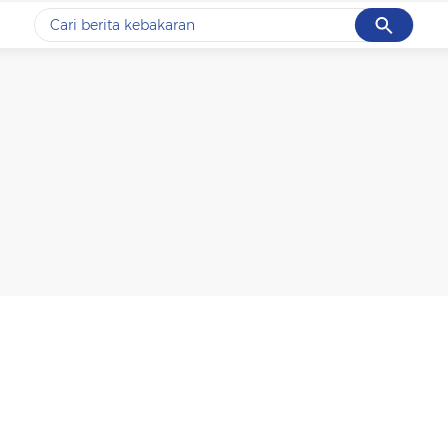
Cancel
Yang sedang ramai dicari
#1
data live draw sgp
#2
kebakaran
#3
prabowo
#4
iran
#5
gempa hari ini
Promoted
Terakhir yang dicari
Loading...