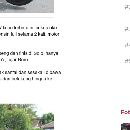
#
-Ixion terbaru ini cukup oke.
#
sin full selama 2 kali, motor
#
peng dan finis di Solo, hanya
n?," ujar Rere.
#
ak santai dan sesekali dibawa
s dari belakang hingga ke
Fo