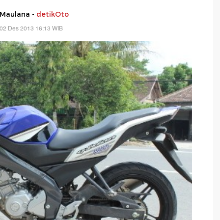
 Maulana -
detikOto
 02 Des 2013 16:13 WIB