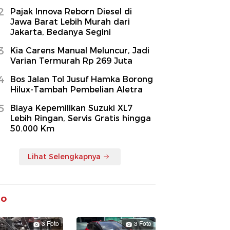
2
Pajak Innova Reborn Diesel di
Jawa Barat Lebih Murah dari
Jakarta, Bedanya Segini
3
Kia Carens Manual Meluncur, Jadi
Varian Termurah Rp 269 Juta
4
Bos Jalan Tol Jusuf Hamka Borong
Hilux-Tambah Pembelian Aletra
5
Biaya Kepemilikan Suzuki XL7
Lebih Ringan, Servis Gratis hingga
50.000 Km
Lihat Selengkapnya
to
3 Foto
3 Foto