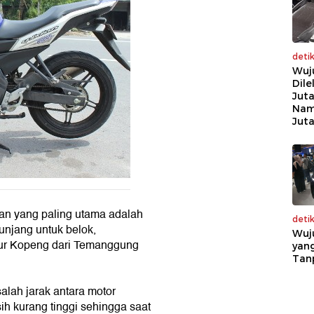
deti
Wuj
Dile
Juta
Nam
Jut
an yang paling utama adalah
deti
unjang untuk belok,
Wuj
jalur Kopeng dari Temanggung
yang
Tan
alah jarak antara motor
h kurang tinggi sehingga saat