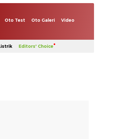
Oto Test
Oto Galeri
Video
istrik
Editors' Choice