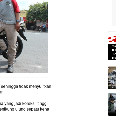
T
K
T
E
, sehingga tidak menyulitkan
ri.
 yang jadi koreksi, tinggi
enikung ujung sepatu kena