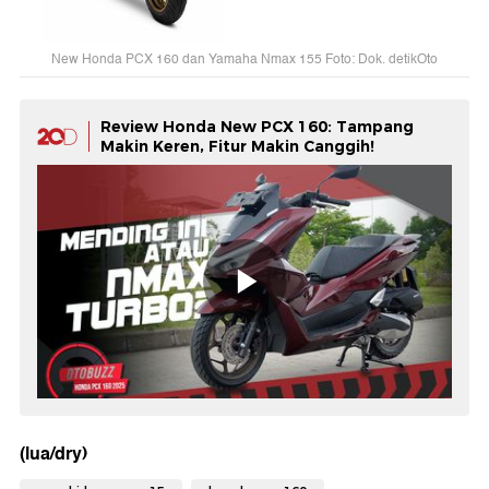
New Honda PCX 160 dan Yamaha Nmax 155 Foto: Dok. detikOto
Review Honda New PCX 160: Tampang
Makin Keren, Fitur Makin Canggih!
(lua/dry)