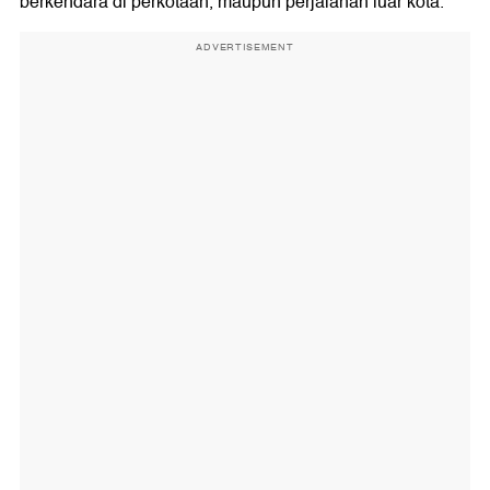
berkendara di perkotaan, maupun perjalanan luar kota.
ADVERTISEMENT