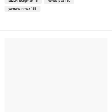
suzuki burgman 15
honda pcx 160
yamaha nmax 155