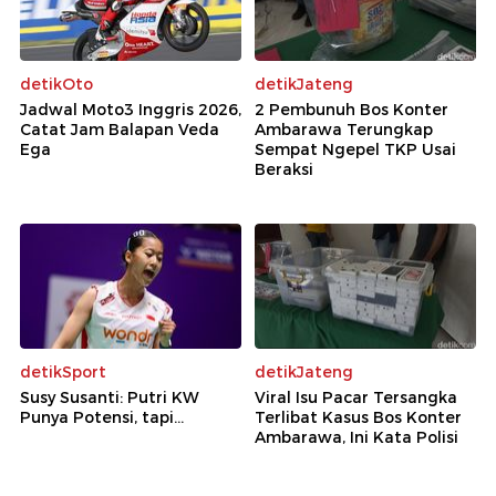
detikOto
detikJateng
Jadwal Moto3 Inggris 2026,
2 Pembunuh Bos Konter
Catat Jam Balapan Veda
Ambarawa Terungkap
Ega
Sempat Ngepel TKP Usai
Beraksi
detikSport
detikJateng
Susy Susanti: Putri KW
Viral Isu Pacar Tersangka
Punya Potensi, tapi...
Terlibat Kasus Bos Konter
Ambarawa, Ini Kata Polisi