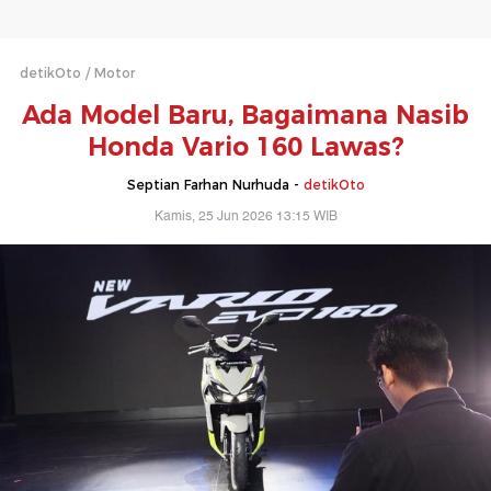
detikOto
Motor
Ada Model Baru, Bagaimana Nasib
Honda Vario 160 Lawas?
Septian Farhan Nurhuda -
detikOto
Kamis, 25 Jun 2026 13:15 WIB