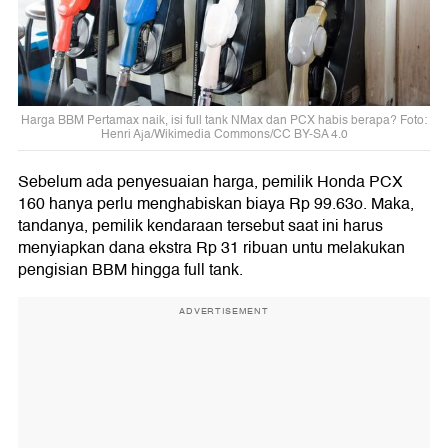
Harga BBM Pertamax naik, isi full tank NMax dan PCX habis berapa? Foto:
Henri Aja/Wikimedia Commons/CC BY-SA 4.0
Sebelum ada penyesuaian harga, pemilik Honda PCX
160 hanya perlu menghabiskan biaya Rp 99.63o. Maka,
tandanya, pemilik kendaraan tersebut saat ini harus
menyiapkan dana ekstra Rp 31 ribuan untu melakukan
pengisian BBM hingga full tank.
ADVERTISEMENT