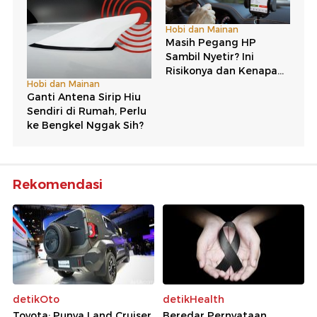
Rekomendasi
detikOto
detikHealth
Toyota: Punya Land Cruiser
Beredar Pernyataan