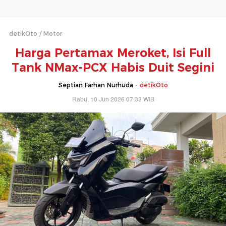
detikOto
Motor
Harga Pertamax Meroket, Isi Full
Tank NMax-PCX Habis Duit Segini
Septian Farhan Nurhuda -
detikOto
Rabu, 10 Jun 2026 07:33 WIB