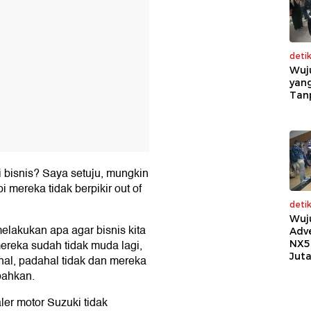
deti
Wuj
yang
Tan
 bisnis? Saya setuju, mungkin
 mereka tidak berpikir out of
deti
Wuj
melakukan apa agar bisnis kita
Adv
ereka sudah tidak muda lagi,
NX5
Jut
al, padahal tidak dan mereka
bahkan.
er motor Suzuki tidak