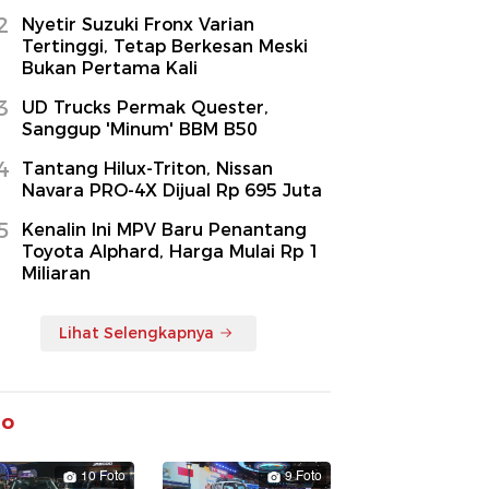
2
Nyetir Suzuki Fronx Varian
Tertinggi, Tetap Berkesan Meski
Bukan Pertama Kali
3
UD Trucks Permak Quester,
Sanggup 'Minum' BBM B50
4
Tantang Hilux-Triton, Nissan
Navara PRO-4X Dijual Rp 695 Juta
5
Kenalin Ini MPV Baru Penantang
Toyota Alphard, Harga Mulai Rp 1
Miliaran
Lihat Selengkapnya
to
10 Foto
9 Foto