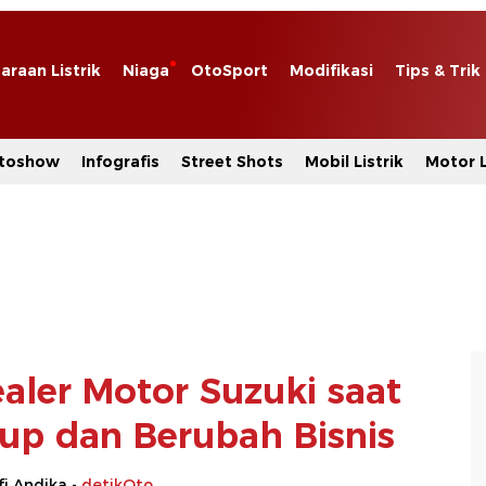
araan Listrik
Niaga
OtoSport
Modifikasi
Tips & Trik
toshow
Infografis
Street Shots
Mobil Listrik
Motor L
ler Motor Suzuki saat
up dan Berubah Bisnis
i Andika -
detikOto