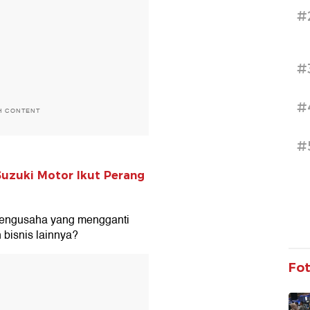
#
#
#
H CONTENT
#
Suzuki Motor Ikut Perang
engusaha yang mengganti
bisnis lainnya?
T
Fo