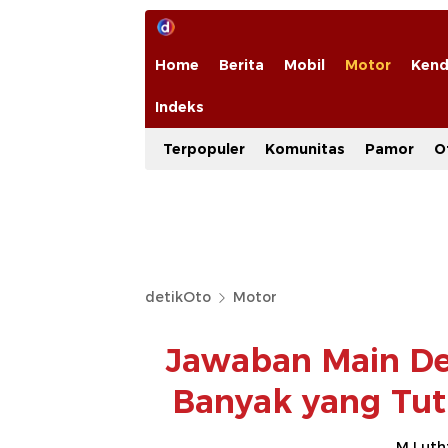
Home
Berita
Mobil
Motor
Kend
Indeks
Terpopuler
Komunitas
Pamor
O
detikOto
Motor
Jawaban Main Dea
Banyak yang Tut
M Luthf