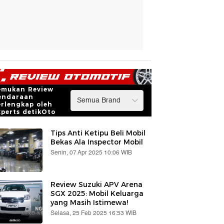
emukan Review
endaraan
erlengkap oleh
xperts detikOto
Tips Anti Ketipu Beli Mobil
Bekas Ala Inspector Mobil
Senin, 07 Apr 2025 10:06 WIB
Review Suzuki APV Arena
SGX 2025: Mobil Keluarga
yang Masih Istimewa!
Selasa, 25 Feb 2025 16:53 WIB