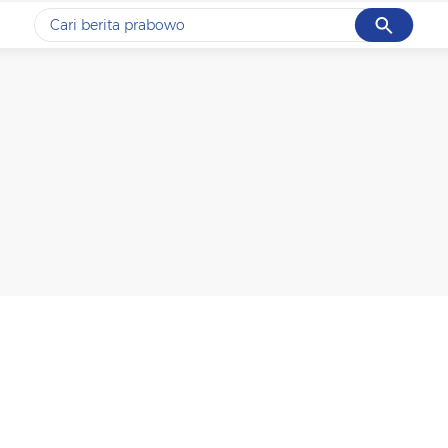
Cancel
Yang sedang ramai dicari
#1
gempa hari ini
#2
gempa
#3
prabowo
#4
iran
#5
demo
Promoted
Terakhir yang dicari
Loading...