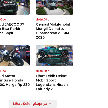
kOto
detikOto
ud JAECOO J7
Gemas! Mobil-mobil
 Bisa Parkir
Mungil Daihatsu
pa Sopir
Dipamerkan di GIIAS
2026
7 Foto
8 Foto
kOto
detikOto
ud Motor
Lihat Lebih Dekat
enture Honda
Mobil Sport
00, Harga Rp 230
Legendaris Nissan
a
Fairlady Z
Lihat Selengkapnya