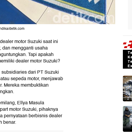
Andika/detik.com
ealer motor Suzuki saat ini
r, dan mengganti usaha
T
nguntungkan. Tapi apakah
K
miliki dealer motor Suzuki?
T
E
subsidiaries dari PT Suzuki
) atau sepeda motor, menjawab
ar. Mereka membuktikan
ungkan.
milang, Ellya Masula
art motor Suzuki, pihaknya
a pernyataan berbisnis dealer
h benar.