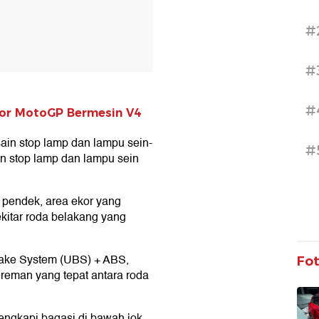
#
#
#
or MotoGP Bermesin V4
ain stop lamp dan lampu sein-
#
ain stop lamp dan lampu sein
 pendek, area ekor yang
kitar roda belakang yang
Brake System (UBS) + ABS,
Fo
reman yang tepat antara roda
ilengkapi bagasi di bawah jok