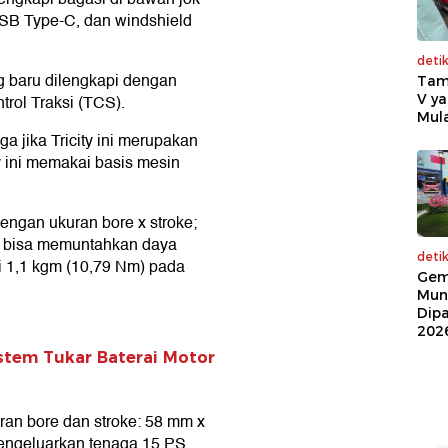
SB Type-C, dan windshield
deti
g baru dilengkapi dengan
Tam
V ya
rol Traksi (TCS).
Mula
ga jika Tricity ini merupakan
y ini memakai basis mesin
ngan ukuran bore x stroke;
tu bisa memuntahkan daya
deti
 1,1 kgm (10,79 Nm) pada
Gem
Mun
Dip
202
stem Tukar Baterai Motor
an bore dan stroke: 58 mm x
 mengeluarkan tenaga 15 PS