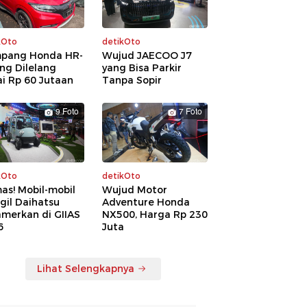
kOto
detikOto
pang Honda HR-
Wujud JAECOO J7
ng Dilelang
yang Bisa Parkir
i Rp 60 Jutaan
Tanpa Sopir
9 Foto
7 Foto
kOto
detikOto
as! Mobil-mobil
Wujud Motor
gil Daihatsu
Adventure Honda
amerkan di GIIAS
NX500, Harga Rp 230
6
Juta
Lihat Selengkapnya