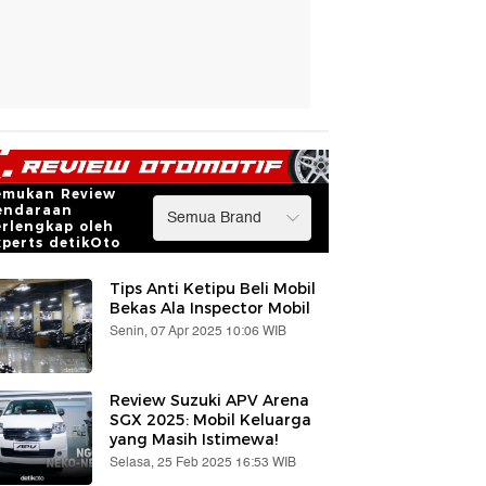
emukan Review
endaraan
erlengkap oleh
xperts detikOto
Tips Anti Ketipu Beli Mobil
Bekas Ala Inspector Mobil
Senin, 07 Apr 2025 10:06 WIB
Review Suzuki APV Arena
SGX 2025: Mobil Keluarga
yang Masih Istimewa!
Selasa, 25 Feb 2025 16:53 WIB