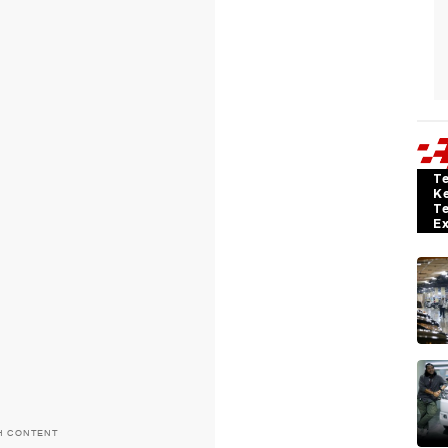
T
K
T
E
H CONTENT