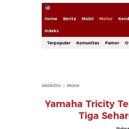
Home
Berita
Mobil
Motor
Kend
Indeks
Terpopuler
Komunitas
Pamor
O
detikOto
Motor
Yamaha Tricity T
Tiga Seha
Ridwan