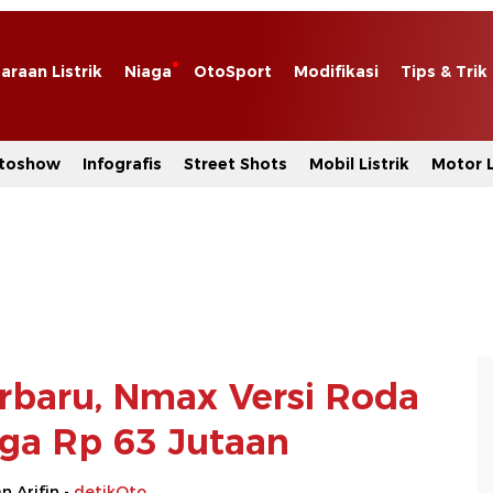
araan Listrik
Niaga
OtoSport
Modifikasi
Tips & Trik
toshow
Infografis
Street Shots
Mobil Listrik
Motor L
erbaru, Nmax Versi Roda
rga Rp 63 Jutaan
 Arifin -
detikOto