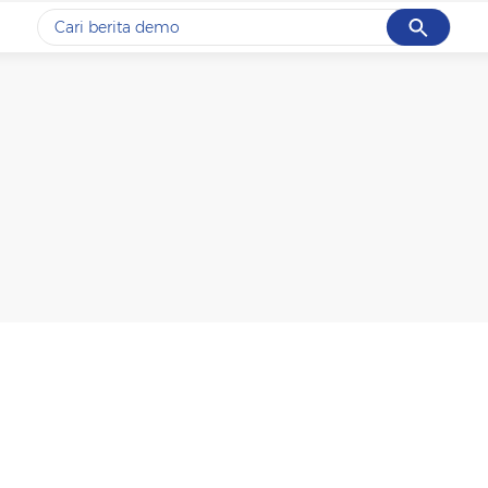
Cancel
Yang sedang ramai dicari
#1
piala presiden 2026
#2
prabowo
#3
gempa hari ini
#4
demo
#5
iran
Promoted
Terakhir yang dicari
Loading...