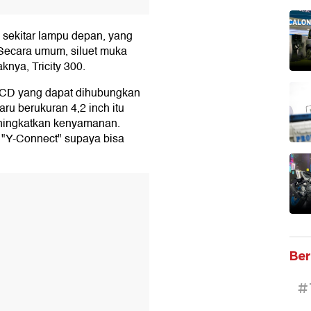
i sekitar lampu depan, yang
Secara umum, siluet muka
knya, Tricity 300.
 LCD yang dapat dihubungkan
ru berukuran 4,2 inch itu
eningkatkan kenyamanan.
 "Y-Connect" supaya bisa
T
Ber
#