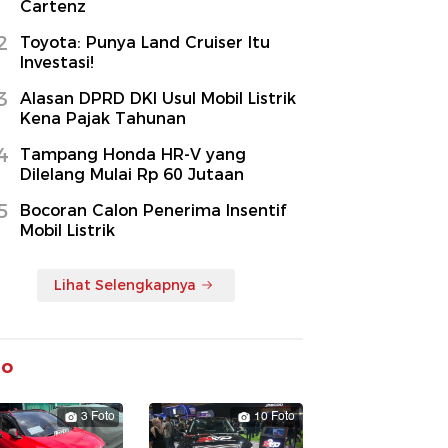
Cartenz
2
Toyota: Punya Land Cruiser Itu
Investasi!
3
Alasan DPRD DKI Usul Mobil Listrik
Kena Pajak Tahunan
4
Tampang Honda HR-V yang
Dilelang Mulai Rp 60 Jutaan
5
Bocoran Calon Penerima Insentif
Mobil Listrik
Lihat Selengkapnya
to
3 Foto
10 Foto