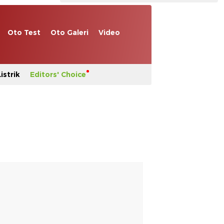
Oto Test
Oto Galeri
Video
istrik
Editors' Choice