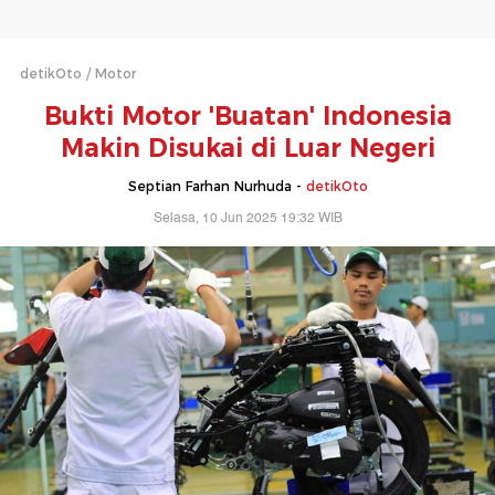
detikOto
Motor
Bukti Motor 'Buatan' Indonesia
Makin Disukai di Luar Negeri
Septian Farhan Nurhuda -
detikOto
Selasa, 10 Jun 2025 19:32 WIB