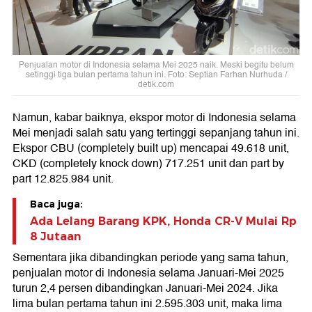
Penjualan motor di Indonesia selama Mei 2025 naik. Meski begitu belum
setinggi tiga bulan pertama tahun ini. Foto: Septian Farhan Nurhuda /
detik.com
Namun, kabar baiknya, ekspor motor di Indonesia selama
Mei menjadi salah satu yang tertinggi sepanjang tahun ini.
Ekspor CBU (completely built up) mencapai 49.618 unit,
CKD (completely knock down) 717.251 unit dan part by
part 12.825.984 unit.
Baca juga:
Ada Lelang Barang KPK, Honda CR-V Mulai Rp
8 Jutaan
Sementara jika dibandingkan periode yang sama tahun,
penjualan motor di Indonesia selama Januari-Mei 2025
turun 2,4 persen dibandingkan Januari-Mei 2024. Jika
lima bulan pertama tahun ini 2.595.303 unit, maka lima