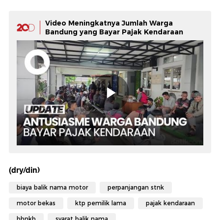
Video Meningkatnya Jumlah Warga
Bandung yang Bayar Pajak Kendaraan
(dry/din)
biaya balik nama motor
perpanjangan stnk
motor bekas
ktp pemilik lama
pajak kendaraan
bbnkb
syarat balik nama