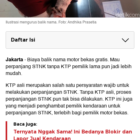
Ilustrasi mengurus balik nama. Foto: Andhika Prasetia
Daftar Isi
Biaya Balik Nama Motor Bekas Dihapus
Pajak yang Tetap Dibayar saat Balik Nama Motor
Jakarta
-
Biaya balik nama motor bekas gratis. Mau
perpanjang STNK tanpa KTP pemilik lama pun jadi lebih
Syarat Balik Nama Motor
mudah.
KTP asli merupakan salah satu persyaratan wajib untuk
melakukan perpanjangan STNK. Tanpa KTP asli, proses
perpanjangan STNK pun tak bisa dilakukan. KTP ini juga
yang menjadi penghambat pemilik kendaraan untuk
perpanjangan STNK, terlebih bagi pemilik motor bekas.
Baca juga:
Ternyata Nggak Sama! Ini Bedanya Blokir dan
Lapor Jual Kendaraan