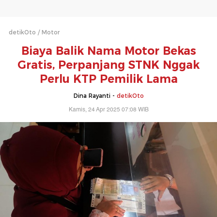
detikOto
Motor
Biaya Balik Nama Motor Bekas
Gratis, Perpanjang STNK Nggak
Perlu KTP Pemilik Lama
Dina Rayanti -
detikOto
Kamis, 24 Apr 2025 07:08 WIB