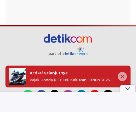
part of
Redaksi
Pedoman Media Siber
Karir
Kotak Pos
Artikel Selanjutnya
Info Iklan
Privacy Policy
Disclaimer
Pajak Honda PCX 160 Keluaran Tahun 2026
Download aplikasi detikcom
Copyright @ 2026 detikcom, All right reserved