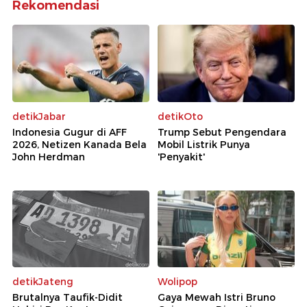
Rekomendasi
detikJabar
detikOto
Indonesia Gugur di AFF
Trump Sebut Pengendara
2026, Netizen Kanada Bela
Mobil Listrik Punya
John Herdman
'Penyakit'
detikJateng
Wolipop
Brutalnya Taufik-Didit
Gaya Mewah Istri Bruno