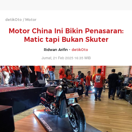
detikOto
Motor
Motor China Ini Bikin Penasaran:
Matic tapi Bukan Skuter
Ridwan Arifin -
detikOto
Jumat, 21 Feb 2025 16:35 WIB