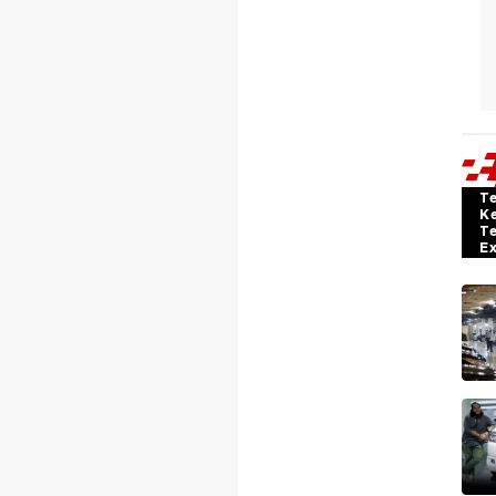
T
K
T
E