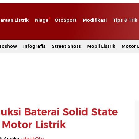
araan Listrik
Niaga
OtoSport
Modifikasi
Tips & Trik
toshow
Infografis
Street Shots
Mobil Listrik
Motor L
ksi Baterai Solid State
Motor Listrik
i Andika -
detikOto