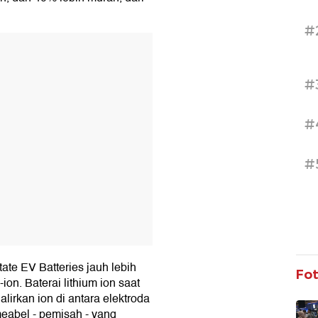
#
T
#
#
#
ate EV Batteries jauh lebih
Fo
on. Baterai lithium ion saat
lirkan ion di antara elektroda
eabel - pemisah - yang