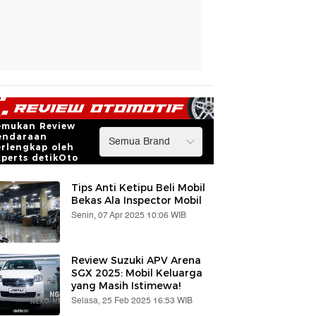
emukan Review
endaraan
erlengkap oleh
xperts detikOto
Tips Anti Ketipu Beli Mobil
Bekas Ala Inspector Mobil
Senin, 07 Apr 2025 10:06 WIB
Review Suzuki APV Arena
SGX 2025: Mobil Keluarga
yang Masih Istimewa!
Selasa, 25 Feb 2025 16:53 WIB