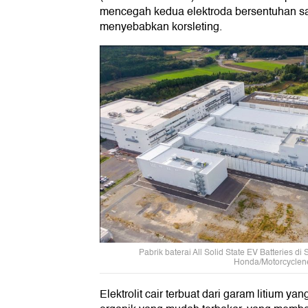
mencegah kedua elektroda bersentuhan sa
menyebabkan korsleting.
Pabrik baterai All Solid State EV Batteries di
Honda/Motorcycle
Elektrolit cair terbuat dari garam litium y