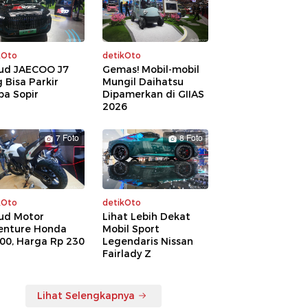
kOto
detikOto
ud JAECOO J7
Gemas! Mobil-mobil
 Bisa Parkir
Mungil Daihatsu
pa Sopir
Dipamerkan di GIIAS
2026
7 Foto
8 Foto
kOto
detikOto
ud Motor
Lihat Lebih Dekat
enture Honda
Mobil Sport
00, Harga Rp 230
Legendaris Nissan
a
Fairlady Z
Lihat Selengkapnya