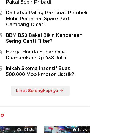
Pakai Sopir Pribadi
2
Daihatsu Paling Pas buat Pembeli
Mobil Pertama: Spare Part
Gampang Dicari!
3
BBM B50 Bakal Bikin Kendaraan
Sering Ganti Filter?
4
Harga Honda Super One
Diumumkan: Rp 438 Juta
5
Inikah Skema Insentif Buat
500.000 Mobil-motor Listrik?
Lihat Selengkapnya
to
10 Foto
9 Foto