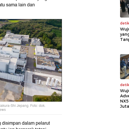
tu sama lain dan
deti
Wuj
yang
Tan
deti
Wuj
Adv
NX5
 Sakura-Shi Jepang. Foto: dok.
Jut
news
ang disimpan dalam pelarut