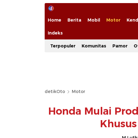
Home
Berita
Mobil
Motor
Kend
Indeks
Terpopuler
Komunitas
Pamor
O
detikOto
Motor
Honda Mulai Produ
Khusus 
M Luthf