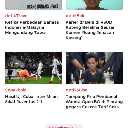
detikTravel
detikBali
Ketika Perbedaan Bahasa
Karier dr Beni di RSUD
Indonesia-Malaysia
Ruteng Berakhir Seusai
Mengundang Tawa
Komen 'Ruang Jenazah
Kosong'
Sepakbola
detikSulsel
Hasil Uji Coba: Inter Milan
Tampang Pria Pembunuh
Sikat Juventus 2-1
Wanita Open BO di Pinrang
gegara Cekcok Tarif Seks
Selengkapnya