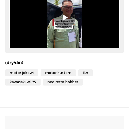
(dry/din)
motor jokowi
motor kustom
ikn
kawasaki w175
neo retro bobber