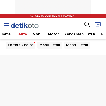
SCROLL TO CONTINUE WITH CONTENT
Home
Berita
Mobil
Motor
Kendaraan Listrik
Ni
Editors' Choice
Mobil Listrik
Motor Listrik