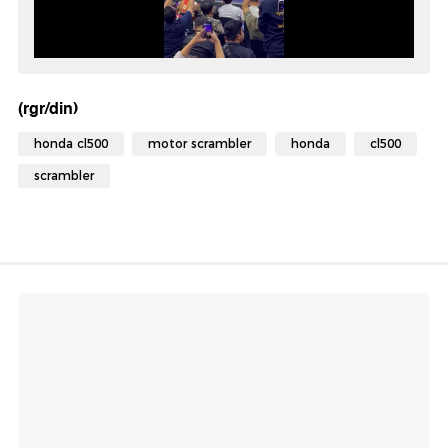
(rgr/din)
honda cl500
motor scrambler
honda
cl500
scrambler