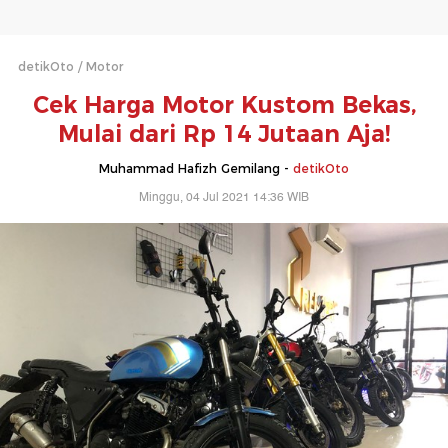
detikOto
Motor
Cek Harga Motor Kustom Bekas,
Mulai dari Rp 14 Jutaan Aja!
Muhammad Hafizh Gemilang -
detikOto
Minggu, 04 Jul 2021 14:36 WIB