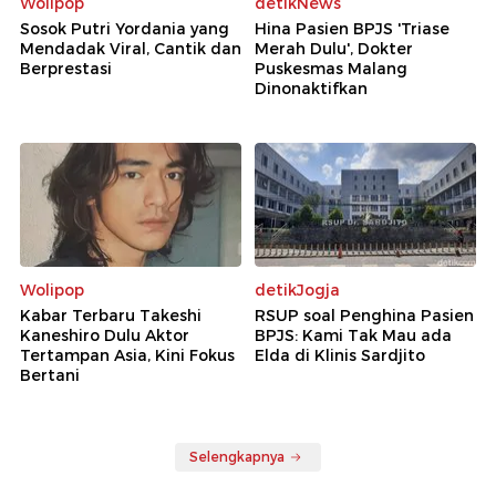
Wolipop
detikNews
Sosok Putri Yordania yang
Hina Pasien BPJS 'Triase
Mendadak Viral, Cantik dan
Merah Dulu', Dokter
Berprestasi
Puskesmas Malang
Dinonaktifkan
Wolipop
detikJogja
Kabar Terbaru Takeshi
RSUP soal Penghina Pasien
Kaneshiro Dulu Aktor
BPJS: Kami Tak Mau ada
Tertampan Asia, Kini Fokus
Elda di Klinis Sardjito
Bertani
Selengkapnya