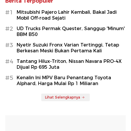
Berita Terpopuler
#1
Mitsubishi Pajero Lahir Kembali, Bakal Jadi
Mobil Off-road Sejati
#2
UD Trucks Permak Quester, Sanggup 'Minum'
BBM B50
#3
Nyetir Suzuki Fronx Varian Tertinggi, Tetap
Berkesan Meski Bukan Pertama Kali
#4
Tantang Hilux-Triton, Nissan Navara PRO-4X
Dijual Rp 695 Juta
#5
Kenalin Ini MPV Baru Penantang Toyota
Alphard, Harga Mulai Rp 1 Miliaran
Lihat Selengkapnya