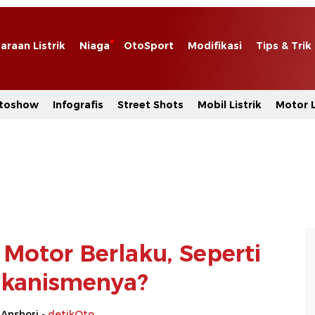
araan Listrik
Niaga
OtoSport
Modifikasi
Tips & Trik
toshow
Infografis
Street Shots
Mobil Listrik
Motor L
 Motor Berlaku, Seperti
kanismenya?
 Anshori -
detikOto