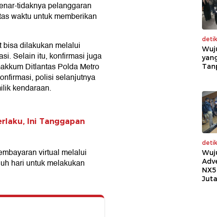
benar-tidaknya pelanggaran
Batas waktu untuk memberikan
deti
 bisa dilakukan melalui
Wuj
si. Selain itu, konfirmasi juga
yang
Gakkum Ditlantas Polda Metro
Tan
firmasi, polisi selanjutnya
ilik kendaraan.
erlaku, Ini Tanggapan
deti
mbayaran virtual melalui
Wuj
Adv
uh hari untuk melakukan
NX5
Jut