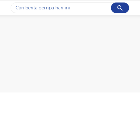
Cancel
Yang sedang ramai dicari
#1
gempa hari ini
#2
gempa
#3
prabowo
#4
iran
#5
demo
Promoted
Terakhir yang dicari
Loading...