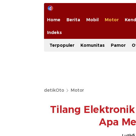
Home
Berita
Mobil
Motor
Kend
Indeks
Terpopuler
Komunitas
Pamor
O
detikOto
Motor
Tilang Elektronik
Apa Me
Luthfi