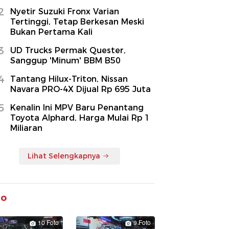
2
Nyetir Suzuki Fronx Varian
Tertinggi, Tetap Berkesan Meski
Bukan Pertama Kali
3
UD Trucks Permak Quester,
Sanggup 'Minum' BBM B50
4
Tantang Hilux-Triton, Nissan
Navara PRO-4X Dijual Rp 695 Juta
5
Kenalin Ini MPV Baru Penantang
Toyota Alphard, Harga Mulai Rp 1
Miliaran
Lihat Selengkapnya
to
10 Foto
9 Foto