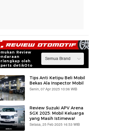
emukan Review
endaraan
erlengkap oleh
xperts detikOto
Tips Anti Ketipu Beli Mobil
Bekas Ala Inspector Mobil
Senin, 07 Apr 2025 10:06 WIB
Review Suzuki APV Arena
SGX 2025: Mobil Keluarga
yang Masih Istimewa!
Selasa, 25 Feb 2025 16:53 WIB