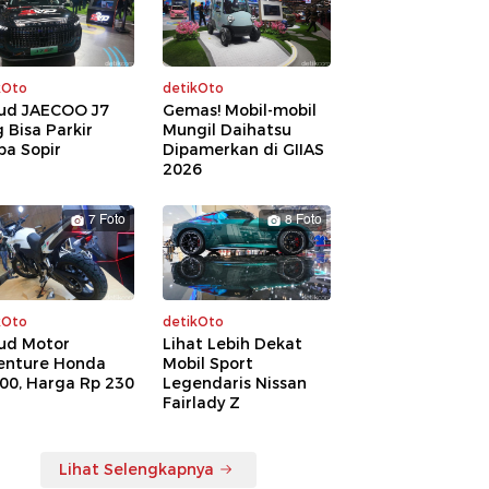
kOto
detikOto
ud JAECOO J7
Gemas! Mobil-mobil
 Bisa Parkir
Mungil Daihatsu
pa Sopir
Dipamerkan di GIIAS
2026
7 Foto
8 Foto
kOto
detikOto
ud Motor
Lihat Lebih Dekat
enture Honda
Mobil Sport
00, Harga Rp 230
Legendaris Nissan
a
Fairlady Z
Lihat Selengkapnya