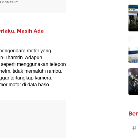
H CONTENT
erlaku, Masih Ada
pengendara motor yang
an-Thamrin. Adapun
 seperti menggunakan telepon
helm, tidak mematuhi rambu,
ggar tertangkap kamera,
or motor di data base
T
Ber
#