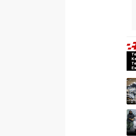
T
K
T
E