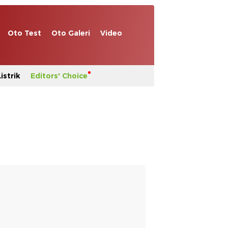
Oto Test
Oto Galeri
Video
istrik
Editors' Choice