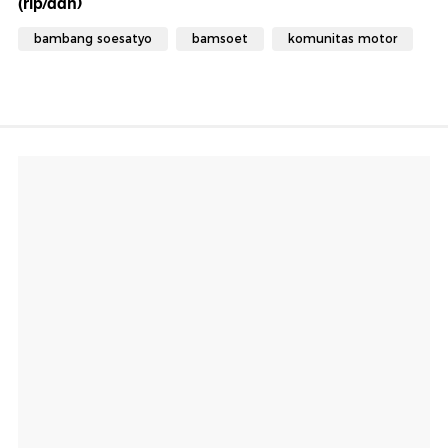
(rip/ddn)
bambang soesatyo
bamsoet
komunitas motor