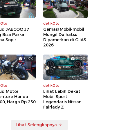
kOto
detikOto
ud JAECOO J7
Gemas! Mobil-mobil
 Bisa Parkir
Mungil Daihatsu
pa Sopir
Dipamerkan di GIIAS
2026
7 Foto
8 Foto
kOto
detikOto
ud Motor
Lihat Lebih Dekat
enture Honda
Mobil Sport
00, Harga Rp 230
Legendaris Nissan
a
Fairlady Z
Lihat Selengkapnya