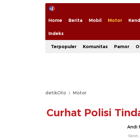
Home
Berita
Mobil
Motor
Kend
Indeks
Terpopuler
Komunitas
Pamor
O
detikOto
Motor
Curhat Polisi Tin
Andi 
Senin,