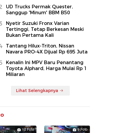
2
UD Trucks Permak Quester,
Sanggup 'Minum' BBM B50
3
Nyetir Suzuki Fronx Varian
Tertinggi, Tetap Berkesan Meski
Bukan Pertama Kali
4
Tantang Hilux-Triton, Nissan
Navara PRO-4X Dijual Rp 695 Juta
5
Kenalin Ini MPV Baru Penantang
Toyota Alphard, Harga Mulai Rp 1
Miliaran
Lihat Selengkapnya
to
10 Foto
9 Foto