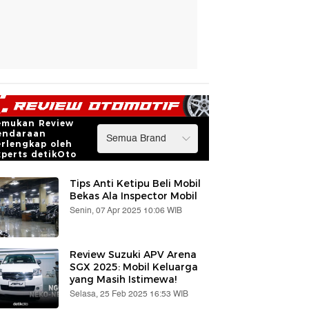
emukan Review
endaraan
erlengkap oleh
xperts detikOto
Tips Anti Ketipu Beli Mobil
Bekas Ala Inspector Mobil
Senin, 07 Apr 2025 10:06 WIB
Review Suzuki APV Arena
SGX 2025: Mobil Keluarga
yang Masih Istimewa!
Selasa, 25 Feb 2025 16:53 WIB