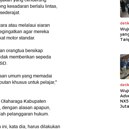
ng kesadaran berlalu lintas,
sederajat.
deti
ra atau melalaui siaran
Wuj
megingatkan agar mereka
yang
t motor standar.
Tan
an orangtua bersikap
a tidak memberikan sepeda
 SD.
raan umum yang memadai
utan khusus untuk pelajar,"
deti
Wuj
Adv
n Olaharaga Kabupaten
NX5
Jut
 dengan alasan apapun,
lah pelanggaran hukum.
ni, kata dia, harus dilakukan