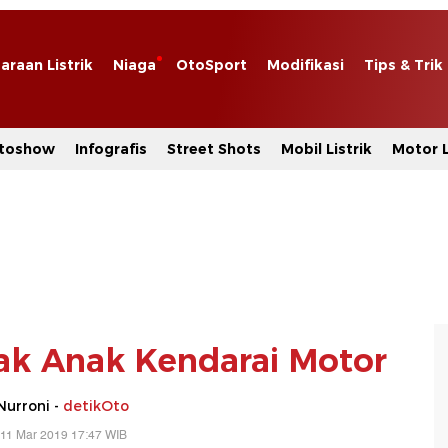
araan Listrik
Niaga
OtoSport
Modifikasi
Tips & Trik
toshow
Infografis
Street Shots
Mobil Listrik
Motor L
dak Anak Kendarai Motor
Nurroni -
detikOto
 11 Mar 2019 17:47 WIB