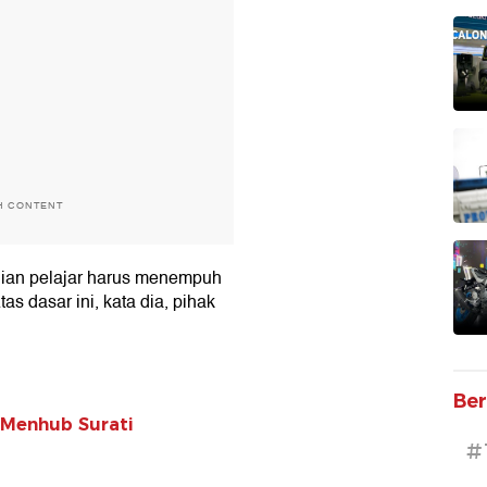
H CONTENT
gian pelajar harus menempuh
as dasar ini, kata dia, pihak
Ber
 Menhub Surati
#