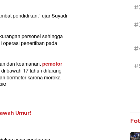
#
mbat pendidikan," ujar Suyadi
#
ekurangan personel sehingga
i operasi penertiban pada
#
pemotor
tan dan keamanan,
#
di bawah 17 tahun dilarang
an bermotor karena mereka
SIM.
Bawah Umur!
Fo
bijakan yang cenderung