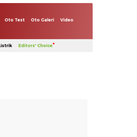
Oto Test
Oto Galeri
Video
istrik
Editors' Choice