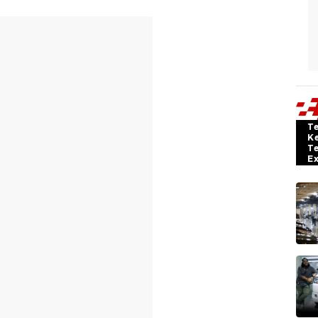
T
K
T
E