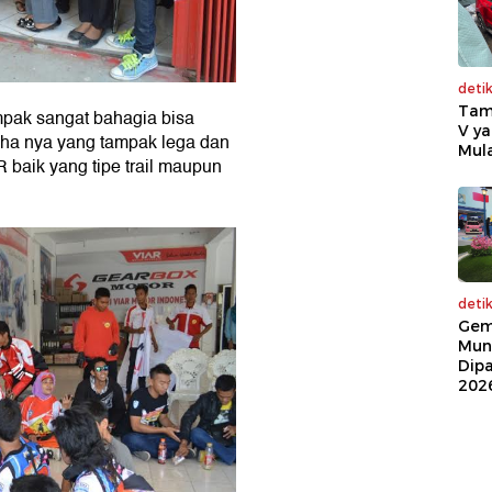
deti
Tam
pak sangat bahagia bisa
V ya
aha nya yang tampak lega dan
Mula
 baik yang tipe trail maupun
deti
Gem
Mun
Dip
202