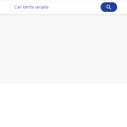
Cancel
Yang sedang ramai dicari
#1
data live draw sgp
#2
iran
#3
senjata
#4
prabowo
#5
gempa hari ini
Promoted
Terakhir yang dicari
Loading...