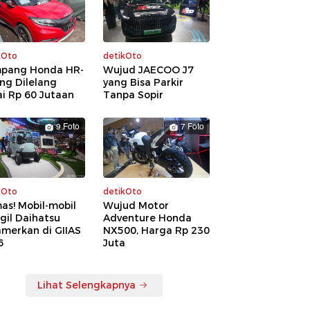
kOto
detikOto
pang Honda HR-
Wujud JAECOO J7
ng Dilelang
yang Bisa Parkir
i Rp 60 Jutaan
Tanpa Sopir
9 Foto
7 Foto
kOto
detikOto
as! Mobil-mobil
Wujud Motor
gil Daihatsu
Adventure Honda
amerkan di GIIAS
NX500, Harga Rp 230
6
Juta
Lihat Selengkapnya