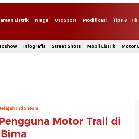
araan Listrik
Niaga
OtoSport
Modifikasi
Tips & Trik
toshow
Infografis
Street Shots
Mobil Listrik
Motor L
 Jelajah Indonesia
engguna Motor Trail di
Bima