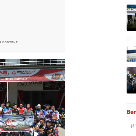
H CONTENT
Ber
#