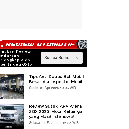
emukan Review
endaraan
erlengkap oleh
xperts detikOto
Tips Anti Ketipu Beli Mobil
Bekas Ala Inspector Mobil
Senin, 07 Apr 2025 10:06 WIB
Review Suzuki APV Arena
SGX 2025: Mobil Keluarga
yang Masih Istimewa!
Selasa, 25 Feb 2025 16:53 WIB