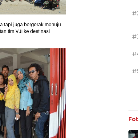
#
ima tapi juga bergerak menuju
n tim VJI ke destinasi
#
#
#
Fo