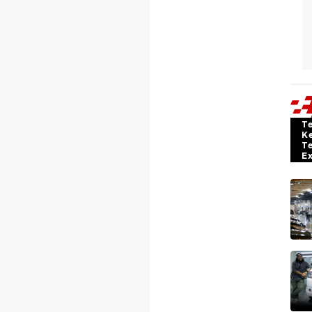
T
K
T
E