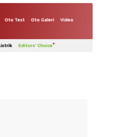
Oto Test
Oto Galeri
Video
istrik
Editors' Choice