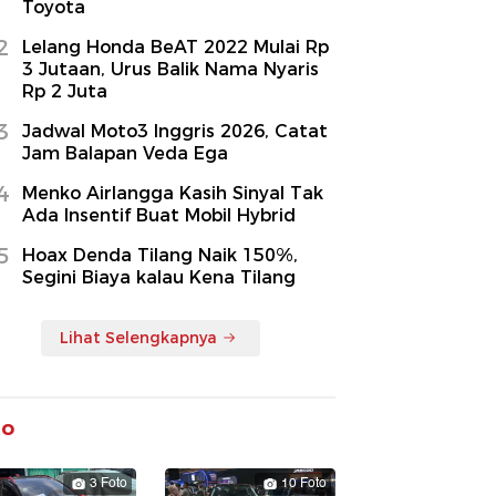
Toyota
2
Lelang Honda BeAT 2022 Mulai Rp
3 Jutaan, Urus Balik Nama Nyaris
Rp 2 Juta
3
Jadwal Moto3 Inggris 2026, Catat
Jam Balapan Veda Ega
4
Menko Airlangga Kasih Sinyal Tak
Ada Insentif Buat Mobil Hybrid
5
Hoax Denda Tilang Naik 150%,
Segini Biaya kalau Kena Tilang
Lihat Selengkapnya
to
3 Foto
10 Foto