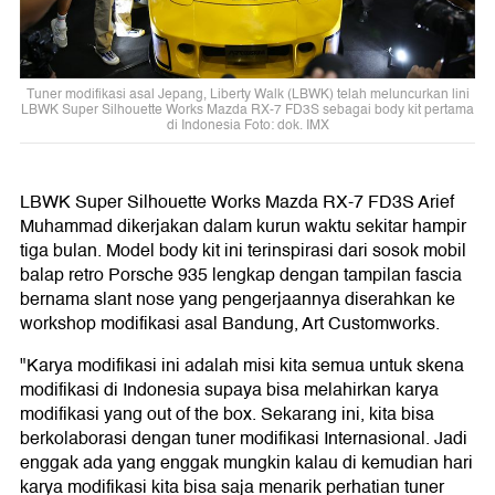
Tuner modifikasi asal Jepang, Liberty Walk (LBWK) telah meluncurkan lini
LBWK Super Silhouette Works Mazda RX-7 FD3S sebagai body kit pertama
di Indonesia Foto: dok. IMX
LBWK Super Silhouette Works Mazda RX-7 FD3S Arief
Muhammad dikerjakan dalam kurun waktu sekitar hampir
tiga bulan. Model body kit ini terinspirasi dari sosok mobil
balap retro Porsche 935 lengkap dengan tampilan fascia
bernama slant nose yang pengerjaannya diserahkan ke
workshop modifikasi asal Bandung, Art Customworks.
"Karya modifikasi ini adalah misi kita semua untuk skena
modifikasi di Indonesia supaya bisa melahirkan karya
modifikasi yang out of the box. Sekarang ini, kita bisa
berkolaborasi dengan tuner modifikasi Internasional. Jadi
enggak ada yang enggak mungkin kalau di kemudian hari
karya modifikasi kita bisa saja menarik perhatian tuner