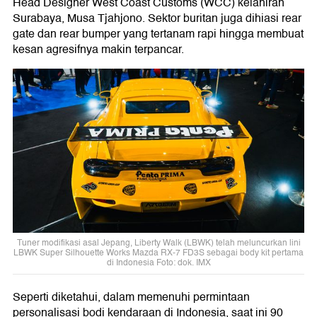
Head Designer West Coast Customs (WCC) kelahiran
Surabaya, Musa Tjahjono. Sektor buritan juga dihiasi rear
gate dan rear bumper yang tertanam rapi hingga membuat
kesan agresifnya makin terpancar.
Tuner modifikasi asal Jepang, Liberty Walk (LBWK) telah meluncurkan lini
LBWK Super Silhouette Works Mazda RX-7 FD3S sebagai body kit pertama
di Indonesia Foto: dok. IMX
Seperti diketahui, dalam memenuhi permintaan
personalisasi bodi kendaraan di Indonesia, saat ini 90