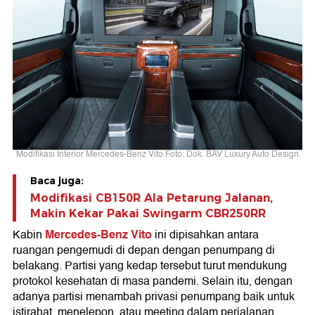
Modifikasi Interior Mercedes-Benz Vito Foto: Dok. BAV Luxury Auto Design
Baca juga:
Modifikasi CB150R Ala Petarung Jalanan,
Makin Kekar Pakai Swingarm CBR250RR
Mercedes-Benz Vito
Kabin
ini dipisahkan antara
ruangan pengemudi di depan dengan penumpang di
belakang. Partisi yang kedap tersebut turut mendukung
protokol kesehatan di masa pandemi. Selain itu, dengan
adanya partisi menambah privasi penumpang baik untuk
istirahat, menelepon, atau meeting dalam perjalanan.