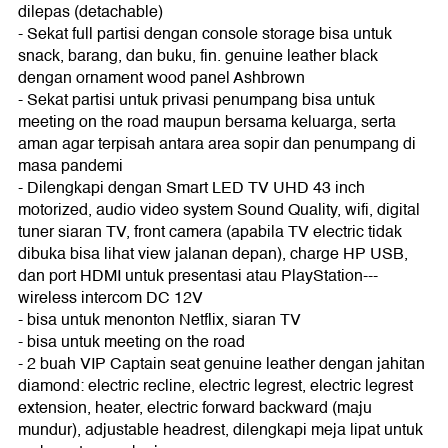
dilepas (detachable)
- Sekat full partisi dengan console storage bisa untuk
snack, barang, dan buku, fin. genuine leather black
dengan ornament wood panel Ashbrown
- Sekat partisi untuk privasi penumpang bisa untuk
meeting on the road maupun bersama keluarga, serta
aman agar terpisah antara area sopir dan penumpang di
masa pandemi
- Dilengkapi dengan Smart LED TV UHD 43 inch
motorized, audio video system Sound Quality, wifi, digital
tuner siaran TV, front camera (apabila TV electric tidak
dibuka bisa lihat view jalanan depan), charge HP USB,
dan port HDMI untuk presentasi atau PlayStation---
wireless intercom DC 12V
- bisa untuk menonton Netflix, siaran TV
- bisa untuk meeting on the road
- 2 buah VIP Captain seat genuine leather dengan jahitan
diamond: electric recline, electric legrest, electric legrest
extension, heater, electric forward backward (maju
mundur), adjustable headrest, dilengkapi meja lipat untuk