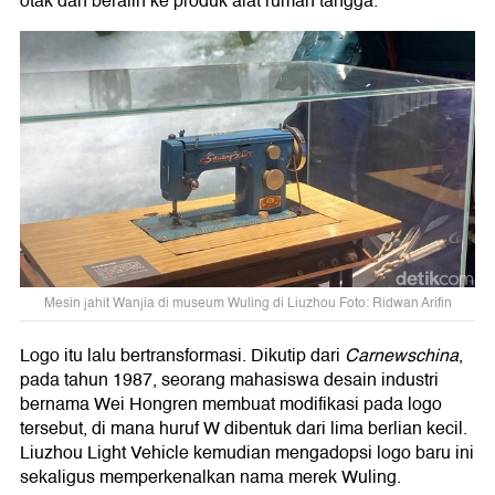
otak dan beralih ke produk alat rumah tangga.
Mesin jahit Wanjia di museum Wuling di Liuzhou Foto: Ridwan Arifin
Logo itu lalu bertransformasi. Dikutip dari
Carnewschina
,
pada tahun 1987, seorang mahasiswa desain industri
bernama Wei Hongren membuat modifikasi pada logo
tersebut, di mana huruf W dibentuk dari lima berlian kecil.
Liuzhou Light Vehicle kemudian mengadopsi logo baru ini
sekaligus memperkenalkan nama merek Wuling.