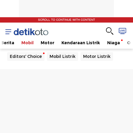
SCROLL TO CONTINUE WITH CONTENT
Berita
Mobil
Motor
Kendaraan Listrik
Niaga
Ot
Editors' Choice
Mobil Listrik
Motor Listrik