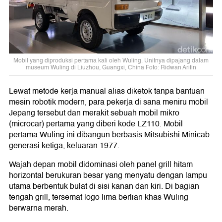
Mobil yang diproduksi pertama kali oleh Wuling. Unitnya dipajang dalam
museum Wuling di Liuzhou, Guangxi, China Foto: Ridwan Arifin
Lewat metode kerja manual alias diketok tanpa bantuan
mesin robotik modern, para pekerja di sana meniru mobil
Jepang tersebut dan merakit sebuah mobil mikro
(microcar) pertama yang diberi kode LZ110. Mobil
pertama Wuling ini dibangun berbasis Mitsubishi Minicab
generasi ketiga, keluaran 1977.
Wajah depan mobil didominasi oleh panel grill hitam
horizontal berukuran besar yang menyatu dengan lampu
utama berbentuk bulat di sisi kanan dan kiri. Di bagian
tengah grill, tersemat logo lima berlian khas Wuling
berwarna merah.