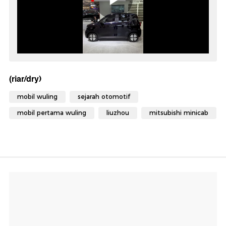
(riar/dry)
mobil wuling
sejarah otomotif
mobil pertama wuling
liuzhou
mitsubishi minicab