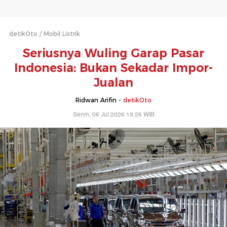
detikOto
Mobil Listrik
Seriusnya Wuling Garap Pasar
Indonesia: Bukan Sekadar Impor-
Jualan
Ridwan Arifin -
detikOto
Senin, 06 Jul 2026 19:26 WIB