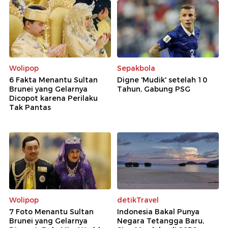
Wolipop
Sepakbola
6 Fakta Menantu Sultan
Digne 'Mudik' setelah 10
Brunei yang Gelarnya
Tahun, Gabung PSG
Dicopot karena Perilaku
Tak Pantas
Wolipop
detikTravel
7 Foto Menantu Sultan
Indonesia Bakal Punya
Brunei yang Gelarnya
Negara Tetangga Baru,