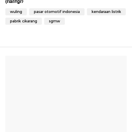
(riar/rgr)
wuling
pasar otomotif indonesia
kendaraan listrik
pabrik cikarang
sgmw