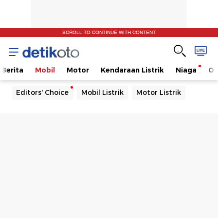
SCROLL TO CONTINUE WITH CONTENT
Berita
Mobil
Motor
Kendaraan Listrik
Niaga
Ot
Editors' Choice
Mobil Listrik
Motor Listrik