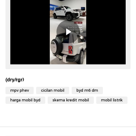
(dry/rgr)
mpv phev
cicilan mobil
byd m6 dm
harga mobil byd
skema kredit mobil
mobil listrik