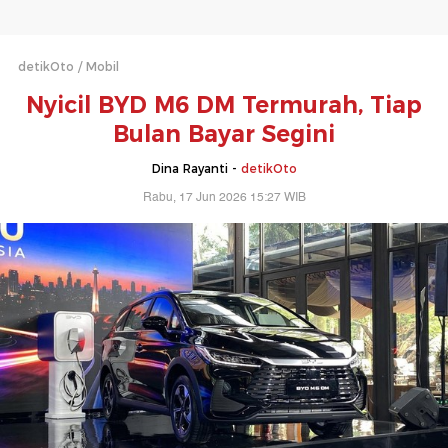
detikOto
Mobil
Nyicil BYD M6 DM Termurah, Tiap
Bulan Bayar Segini
Dina Rayanti -
detikOto
Rabu, 17 Jun 2026 15:27 WIB