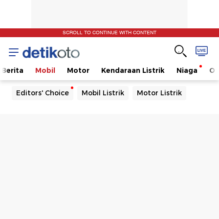
SCROLL TO CONTINUE WITH CONTENT
Berita
Mobil
Motor
Kendaraan Listrik
Niaga
Ot
Editors' Choice
Mobil Listrik
Motor Listrik