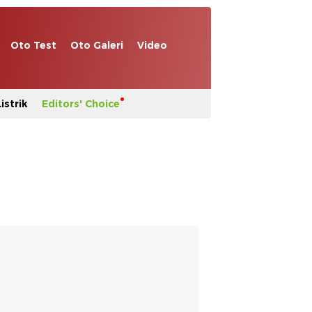
Oto Test
Oto Galeri
Video
istrik
Editors' Choice