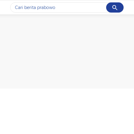
Cancel
Yang sedang ramai dicari
#1
data live draw sgp
#2
kebakaran
#3
prabowo
#4
iran
#5
gempa hari ini
Promoted
Terakhir yang dicari
Loading...