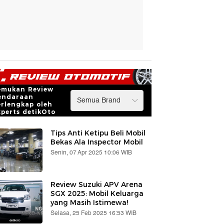
emukan Review
endaraan
erlengkap oleh
xperts detikOto
Tips Anti Ketipu Beli Mobil
Bekas Ala Inspector Mobil
Senin, 07 Apr 2025 10:06 WIB
Review Suzuki APV Arena
SGX 2025: Mobil Keluarga
yang Masih Istimewa!
Selasa, 25 Feb 2025 16:53 WIB