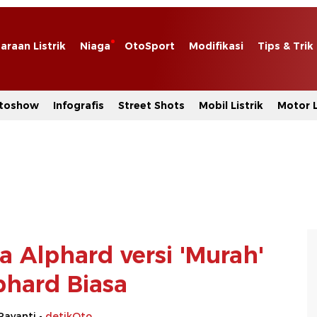
araan Listrik
Niaga
OtoSport
Modifikasi
Tips & Trik
toshow
Infografis
Street Shots
Mobil Listrik
Motor L
a Alphard versi 'Murah'
phard Biasa
Rayanti -
detikOto