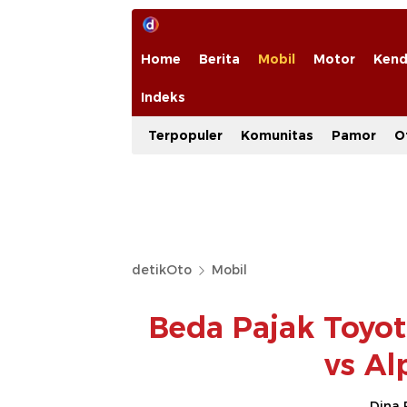
Home
Berita
Mobil
Motor
Kend
Indeks
Terpopuler
Komunitas
Pamor
O
detikOto
Mobil
Beda Pajak Toyot
vs Al
Dina 