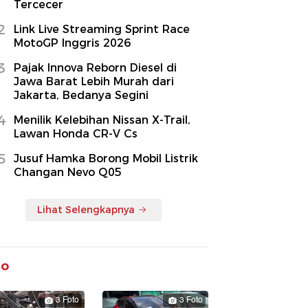
Tercecer
2
Link Live Streaming Sprint Race
MotoGP Inggris 2026
3
Pajak Innova Reborn Diesel di
Jawa Barat Lebih Murah dari
Jakarta, Bedanya Segini
4
Menilik Kelebihan Nissan X-Trail,
Lawan Honda CR-V Cs
5
Jusuf Hamka Borong Mobil Listrik
Changan Nevo Q05
Lihat Selengkapnya
to
3 Foto
3 Foto