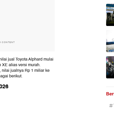
H CONTENT
ilai jual Toyota Alphard mulai
n XE alias versi murah.
nilai jualnya Rp 1 miliar ke
gai berikut.
2026
Ber
#