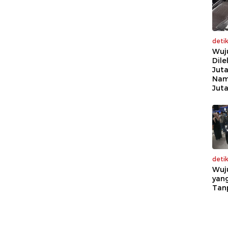
deti
Wuj
Dile
Juta
Nam
Jut
deti
Wuj
yang
Tan