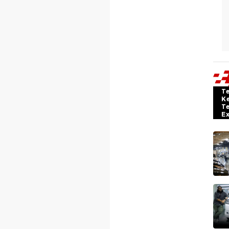
T
K
T
E