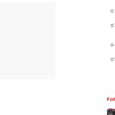
T
#
#
#
#
Fo