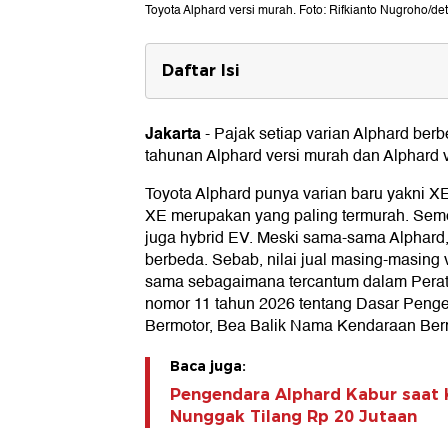
Toyota Alphard versi murah. Foto: Rifkianto Nugroho/det
Daftar Isi
Pajak Toyota Alphard tahun 2026
Pajak Alphard XE
Jakarta
-
Pajak setiap varian Alphard berb
Pajak Alphard XE Hybrid
tahunan Alphard versi murah dan Alphard v
Pajak Alphard 2.5 G
Pajak Alphard Hybrid
Toyota Alphard punya varian baru yakni XE
XE merupakan yang paling termurah. Seme
juga hybrid EV. Meski sama-sama Alphard, 
berbeda. Sebab, nilai jual masing-masing v
sama sebagaimana tercantum dalam Perat
nomor 11 tahun 2026 tentang Dasar Peng
Bermotor, Bea Balik Nama Kendaraan Bermo
Baca juga:
Pengendara Alphard Kabur saat 
Nunggak Tilang Rp 20 Jutaan