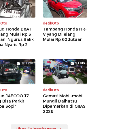
kOto
detikOto
ud Honda BeAT
Tampang Honda HR-
lang Mulai Rp 3
V yang Dilelang
an, Ngurus Balik
Mulai Rp 60 Jutaan
a Nyaris Rp 2
a
10 Foto
9 Foto
kOto
detikOto
ud JAECOO J7
Gemas! Mobil-mobil
 Bisa Parkir
Mungil Daihatsu
pa Sopir
Dipamerkan di GIIAS
2026
Lihat Selengkapnya