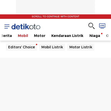
SCROLL TO CONTINUE WITH CONTENT
Berita
Mobil
Motor
Kendaraan Listrik
Niaga
Ot
Editors' Choice
Mobil Listrik
Motor Listrik