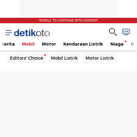
SCROLL TO CONTINUE WITH CONTENT
Berita
Mobil
Motor
Kendaraan Listrik
Niaga
Ot
Editors' Choice
Mobil Listrik
Motor Listrik