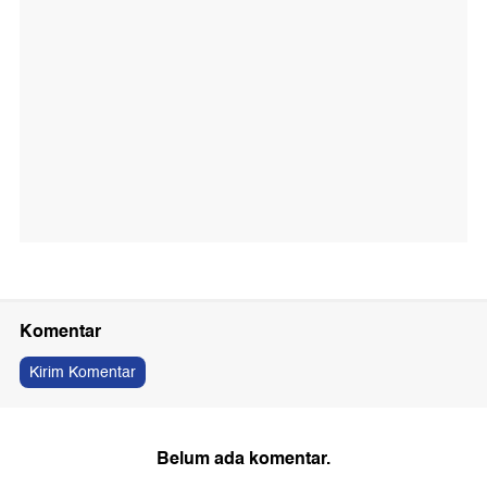
Komentar
Kirim Komentar
Belum ada komentar.