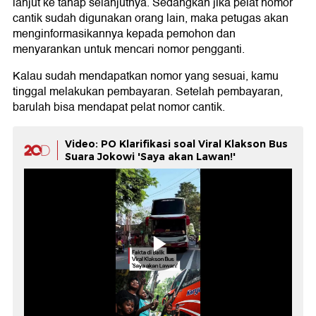
lanjut ke tahap selanjutnya. Sedangkan jika pelat nomor
cantik sudah digunakan orang lain, maka petugas akan
menginformasikannya kepada pemohon dan
menyarankan untuk mencari nomor pengganti.
Kalau sudah mendapatkan nomor yang sesuai, kamu
tinggal melakukan pembayaran. Setelah pembayaran,
barulah bisa mendapat pelat nomor cantik.
Video: PO Klarifikasi soal Viral Klakson Bus
Suara Jokowi 'Saya akan Lawan!'