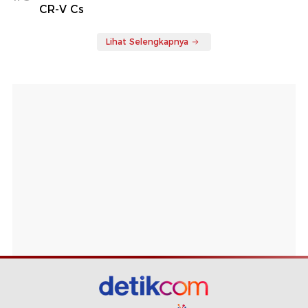
CR-V Cs
Lihat Selengkapnya