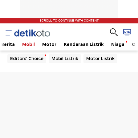
SCROLL TO CONTINUE WITH CONTENT
Berita
Mobil
Motor
Kendaraan Listrik
Niaga
Ot
Editors' Choice
Mobil Listrik
Motor Listrik