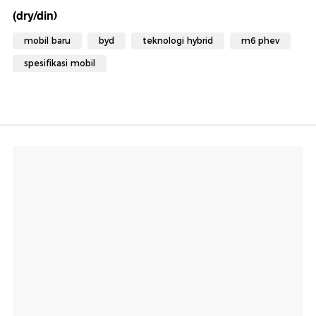
(dry/din)
mobil baru
byd
teknologi hybrid
m6 phev
spesifikasi mobil