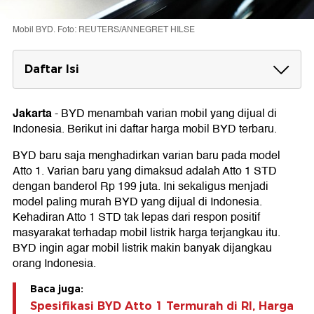
Mobil BYD. Foto: REUTERS/ANNEGRET HILSE
Daftar Isi
Harga Mobil BYD Terbaru Mei 2026
Harga BYD Atto 1
Jakarta
-
BYD menambah varian mobil yang dijual di
Harga BYD Dolphin
Indonesia. Berikut ini daftar harga mobil BYD terbaru.
Harga BYD M6
Harga BYD Atto 3
BYD baru saja menghadirkan varian baru pada model
Harga BYD Seal
Atto 1. Varian baru yang dimaksud adalah Atto 1 STD
Harga BYD Sealion 7
dengan banderol Rp 199 juta. Ini sekaligus menjadi
model paling murah BYD yang dijual di Indonesia.
Kehadiran Atto 1 STD tak lepas dari respon positif
masyarakat terhadap mobil listrik harga terjangkau itu.
BYD ingin agar mobil listrik makin banyak dijangkau
orang Indonesia.
Baca juga:
Spesifikasi BYD Atto 1 Termurah di RI, Harga