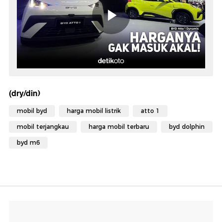
(dry/din)
mobil byd
harga mobil listrik
atto 1
mobil terjangkau
harga mobil terbaru
byd dolphin
byd m6