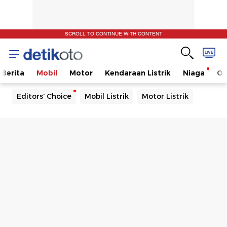
SCROLL TO CONTINUE WITH CONTENT
Berita
Mobil
Motor
Kendaraan Listrik
Niaga
Ot
Editors' Choice
Mobil Listrik
Motor Listrik