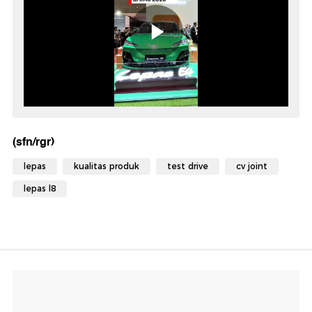
(sfn/rgr)
lepas
kualitas produk
test drive
cv joint
lepas l8