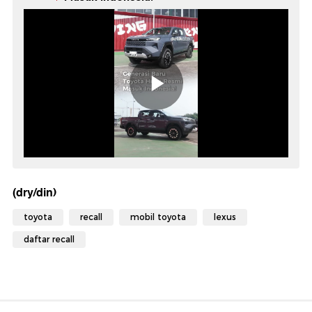
(dry/din)
toyota
recall
mobil toyota
lexus
daftar recall