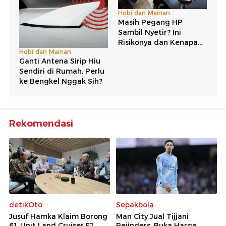
Rekomendasi
detikOto
Sepakbola
Jusuf Hamka Klaim Borong
Man City Jual Tijjani
61 Unit Land Cruiser FJ,
Reijnders, Buka Harga