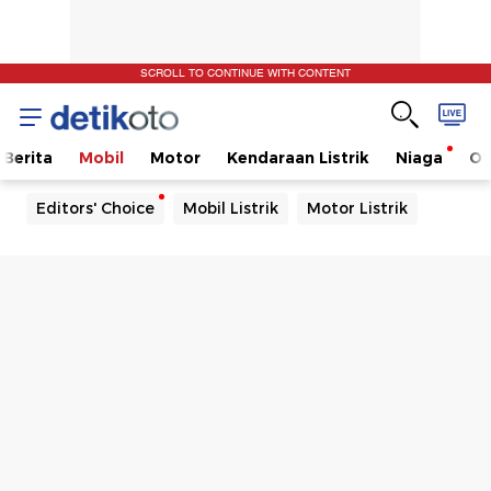
SCROLL TO CONTINUE WITH CONTENT
Berita
Mobil
Motor
Kendaraan Listrik
Niaga
Ot
Editors' Choice
Mobil Listrik
Motor Listrik