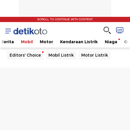
SCROLL TO CONTINUE WITH CONTENT
Berita
Mobil
Motor
Kendaraan Listrik
Niaga
Ot
Editors' Choice
Mobil Listrik
Motor Listrik