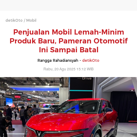
detikOto
Mobil
Penjualan Mobil Lemah-Minim
Produk Baru, Pameran Otomotif
Ini Sampai Batal
Rangga Rahadiansyah -
detikOto
Rabu, 20 Agu 2025 15:12 WIB