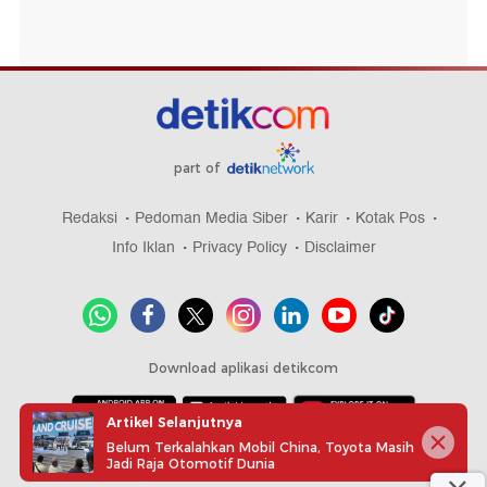
part of
Redaksi
Pedoman Media Siber
Karir
Kotak Pos
Info Iklan
Privacy Policy
Disclaimer
Download aplikasi detikcom
Artikel Selanjutnya
Belum Terkalahkan Mobil China, Toyota Masih
Copyright @ 2026 detikcom, All right reserved
Jadi Raja Otomotif Dunia