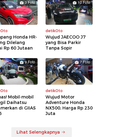
3 Foto
10 Foto
kOto
detikOto
pang Honda HR-
Wujud JAECOO J7
ng Dilelang
yang Bisa Parkir
i Rp 60 Jutaan
Tanpa Sopir
9 Foto
7 Foto
kOto
detikOto
as! Mobil-mobil
Wujud Motor
gil Daihatsu
Adventure Honda
amerkan di GIIAS
NX500, Harga Rp 230
6
Juta
Lihat Selengkapnya