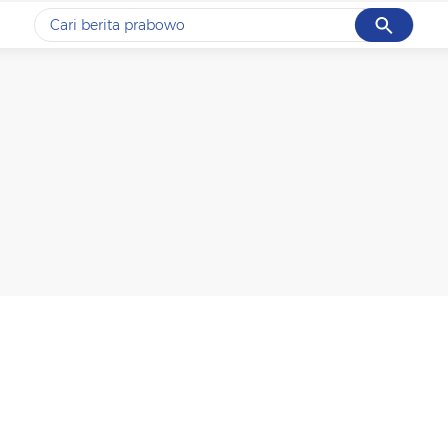
Cancel
Yang sedang ramai dicari
#1
data live draw sgp
#2
piala presiden 2026
#3
prabowo
#4
iran
#5
gempa hari ini
Promoted
Terakhir yang dicari
Loading...