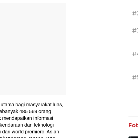
T
#
#
#
#
k utama bagi masyarakat luas,
 sebanyak 485.569 orang
k mendapatkan informasi
el kendaraan dan teknologi
Fo
 dari world premiere, Asian