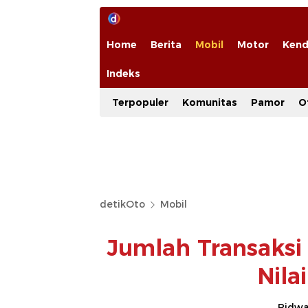
Home
Berita
Mobil
Motor
Kend
Indeks
Terpopuler
Komunitas
Pamor
O
detikOto
Mobil
Jumlah Transaksi 
Nila
Ridwan