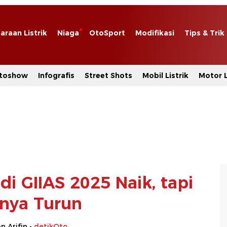
araan Listrik
Niaga
OtoSport
Modifikasi
Tips & Trik
toshow
Infografis
Street Shots
Mobil Listrik
Motor L
di GIIAS 2025 Naik, tapi
inya Turun
 Arifin -
detikOto