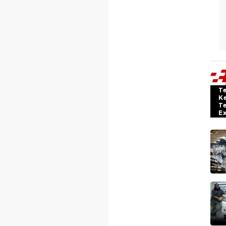
T
K
T
E