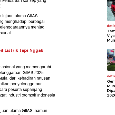
at kendaraan konsep yang
.
 tujuan utama GIIAS
ang menghadapi berbagai
deti
nyelenggaraannya menjadi
Tam
sional.
V ya
Mula
l Listrik tapi Nggak
n nasional yang memengaruhi
nyelenggaraan GIIAS 2025
deti
Mulai dari kehadiran ratusan
Gem
tatkan penyelenggaraan
Mun
para peserta sepanjang
Dip
t industri otomotif Indonesia
202
tujuan utama GIIAS, namun