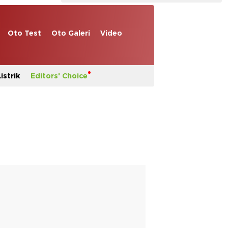
Oto Test
Oto Galeri
Video
istrik
Editors' Choice