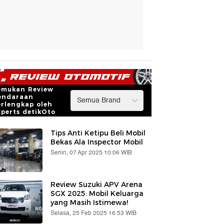
emukan Review
endaraan
erlengkap oleh
xperts detikOto
Tips Anti Ketipu Beli Mobil
Bekas Ala Inspector Mobil
Senin, 07 Apr 2025 10:06 WIB
Review Suzuki APV Arena
SGX 2025: Mobil Keluarga
yang Masih Istimewa!
Selasa, 25 Feb 2025 16:53 WIB