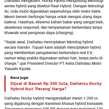
Daihatsu mengklaim, Rocky Hybrid mengusung teknologi
series hybrid yang disebut Real Hybrid. Dengan teknologi
itu, roda mobil digerakkan sepenuhnya oleh motor listrik.
Mesin bensin berfungsi hanya untuk mengisi ulang daya
baterai. Hasilnya, efisiensi bahan bakar yang sangat baik,
akselerasi responsif, dan kenyamanan berkendara tanpa
khawatir soal pengisian daya (charging).
"Sejak awal, Daihatsu menciptakan teknolog hybrid
secara mandiri. Tujuan kami adalah menciptakan hybrid
yang memberikan pengalaman berkendara real EV,
namun tetap praktis digunakan sehari-hari, tanpa perlu di-
charge," ujar President Director PT Astra Daihatsu Motor
Yasushi Kyoda.
Baca juga:
Dijual di Bawah Rp 300 Juta, Daihatsu Rocky
Hybrid Ikut 'Perang' Harga?
Daihatsu Rocky Hybrid mengandalkan mesin 1.200 cc
yang digabung dengan transmisi khusus hybrid transaxle.
Tenaganya mencapai 106 PS dengan torsi maksimal 170