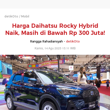
detikOto
Mobil
Harga Daihatsu Rocky Hybrid
Naik, Masih di Bawah Rp 300 Juta!
Rangga Rahadiansyah -
detikOto
Kamis, 14 Agu 2025 15:11 WIB