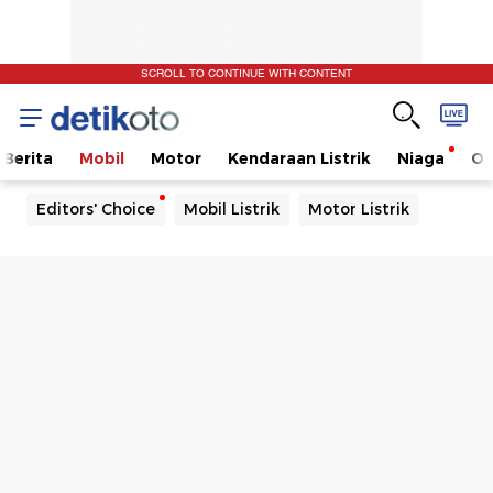
SCROLL TO CONTINUE WITH CONTENT
Berita
Mobil
Motor
Kendaraan Listrik
Niaga
Ot
Editors' Choice
Mobil Listrik
Motor Listrik