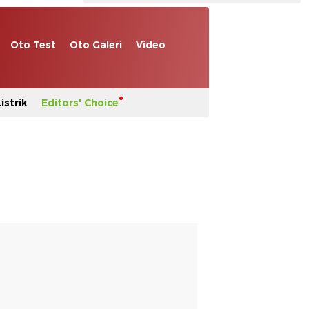
Oto Test
Oto Galeri
Video
istrik
Editors' Choice