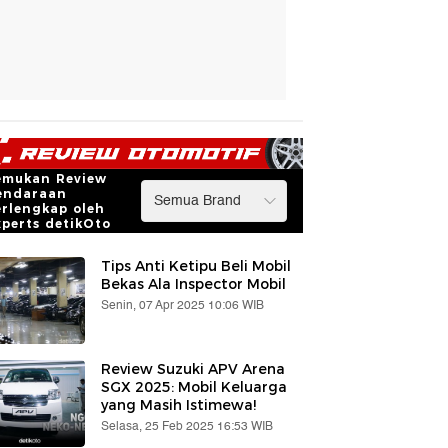
emukan Review
endaraan
erlengkap oleh
xperts detikOto
Tips Anti Ketipu Beli Mobil
Bekas Ala Inspector Mobil
Senin, 07 Apr 2025 10:06 WIB
Review Suzuki APV Arena
SGX 2025: Mobil Keluarga
yang Masih Istimewa!
Selasa, 25 Feb 2025 16:53 WIB