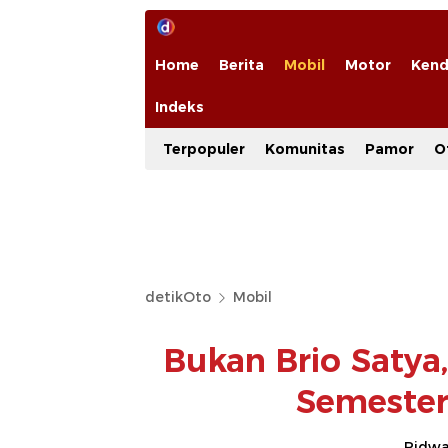
Home
Berita
Mobil
Motor
Kend
Indeks
Terpopuler
Komunitas
Pamor
O
detikOto
Mobil
Bukan Brio Satya,
Semester
Ridwan