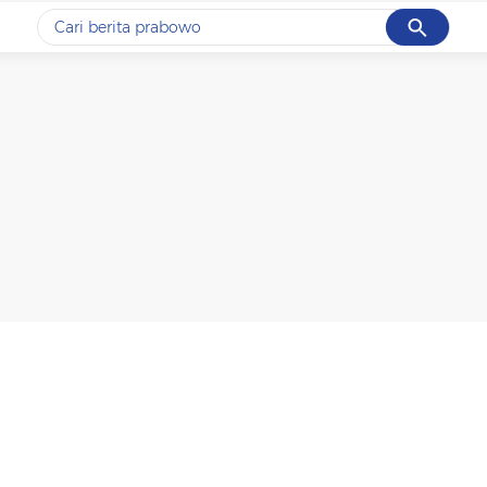
Cancel
Yang sedang ramai dicari
#1
data live draw sgp
#2
kebakaran
#3
prabowo
#4
iran
#5
gempa hari ini
Promoted
Terakhir yang dicari
Loading...