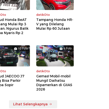
kOto
detikOto
ud Honda BeAT
Tampang Honda HR-
lang Mulai Rp 3
V yang Dilelang
an, Ngurus Balik
Mulai Rp 60 Jutaan
a Nyaris Rp 2
a
10 Foto
9 Foto
kOto
detikOto
ud JAECOO J7
Gemas! Mobil-mobil
 Bisa Parkir
Mungil Daihatsu
pa Sopir
Dipamerkan di GIIAS
2026
Lihat Selengkapnya