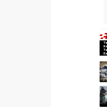
T
K
T
E