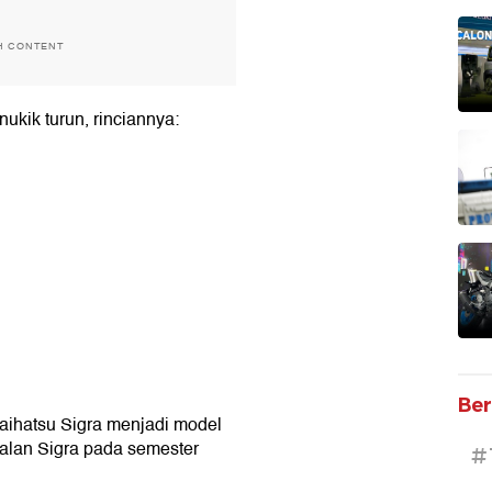
H CONTENT
kik turun, rinciannya:
Ber
aihatsu Sigra menjadi model
jualan Sigra pada semester
#