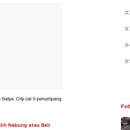
T
#
#
#
#
 Satya. City car 5-penumpang
Fo
lih Nabung atau Beli