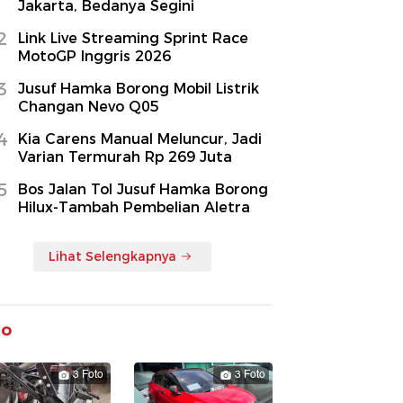
Jakarta, Bedanya Segini
2
Link Live Streaming Sprint Race
MotoGP Inggris 2026
3
Jusuf Hamka Borong Mobil Listrik
Changan Nevo Q05
4
Kia Carens Manual Meluncur, Jadi
Varian Termurah Rp 269 Juta
5
Bos Jalan Tol Jusuf Hamka Borong
Hilux-Tambah Pembelian Aletra
Lihat Selengkapnya
to
3 Foto
3 Foto