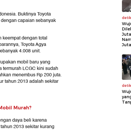
onesia. Buktinya Toyota
deti
is dengan capaian sebanyak
Wuj
Dile
Juta
n keempat dengan total
Nam
barannya, Toyota Agya
Jut
sebanyak 4.008 unit.
upakan mobil baru yang
rga termurah LCGC kini sudah
bahkan menembus Rp 200 juta.
ur tahun 2013 adalah sekitar
deti
Wuj
yang
Tan
Mobil Murah?
dengan daya beli karena
 tahun 2013 sekitar kurang