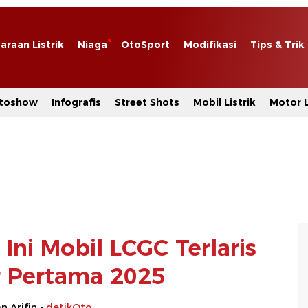
araan Listrik
Niaga
OtoSport
Modifikasi
Tips & Trik
toshow
Infografis
Street Shots
Mobil Listrik
Motor L
 Ini Mobil LCGC Terlaris
 Pertama 2025
 Arifin -
detikOto