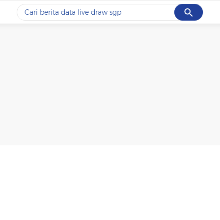
Cancel
Yang sedang ramai dicari
#1
data live draw sgp
#2
kebakaran
#3
prabowo
#4
iran
#5
gempa hari ini
Promoted
Terakhir yang dicari
Loading...