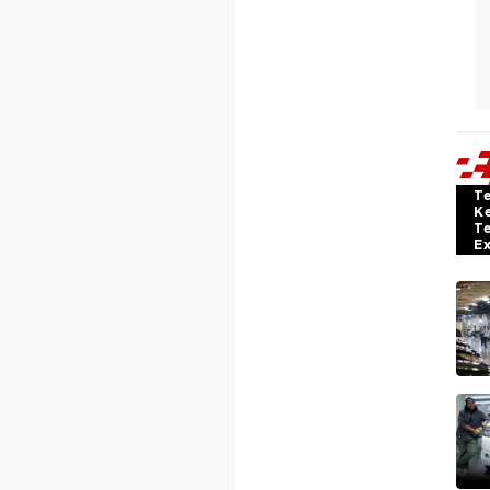
T
K
T
E