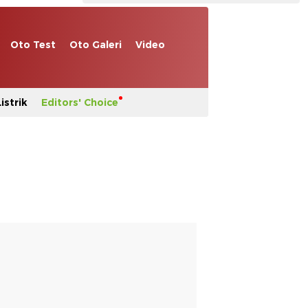
Oto Test
Oto Galeri
Video
istrik
Editors' Choice