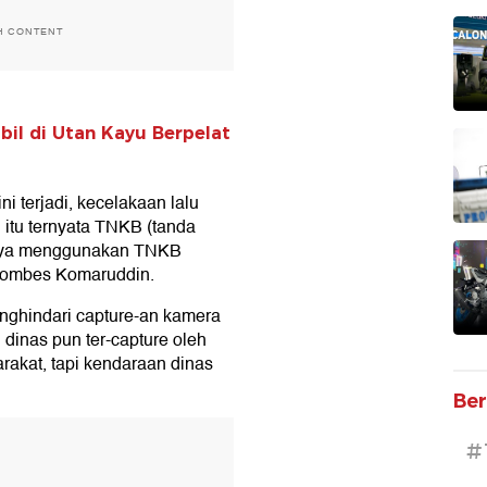
H CONTENT
il di Utan Kayu Berpelat
ni terjadi, kecelakaan lalu
 itu ternyata TNKB (tanda
-nya menggunakan TNKB
, Kombes Komaruddin.
nghindari capture-an kamera
dinas pun ter-capture oleh
akat, tapi kendaraan dinas
Ber
T
#