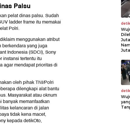
inas Palsu
kan pelat dinas palsu. Sudah
 SUV ladder frame itu memakai
deti
lat Polri.
Wuj
Dile
 diklaim menggunakan atribut
Juta
an berkendara yang juga
Nam
Jut
tant Indonesia (SDCI), Sony
nstansi tertentu itu
agar mendapat prioritas di
akan oleh pihak TNI/Polri
eberapa dilengkapi alat bantu
deti
usus. Masyarakat atau oknum
Wuj
ini banyak memanfaatkan
yang
litas kelancaran di jalan
Tan
aya tidak kena macet,
ony kepada detikOto,