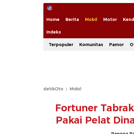
Home
Berita
Mobil
Motor
Kend
Indeks
Terpopuler
Komunitas
Pamor
O
detikOto
Mobil
Fortuner Tabrak
Pakai Pelat Dina
Rangga Ra