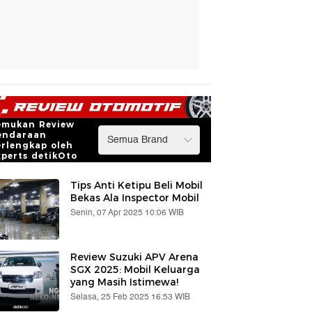
emukan Review
endaraan
erlengkap oleh
xperts detikOto
Tips Anti Ketipu Beli Mobil
Bekas Ala Inspector Mobil
Senin, 07 Apr 2025 10:06 WIB
Review Suzuki APV Arena
SGX 2025: Mobil Keluarga
yang Masih Istimewa!
Selasa, 25 Feb 2025 16:53 WIB