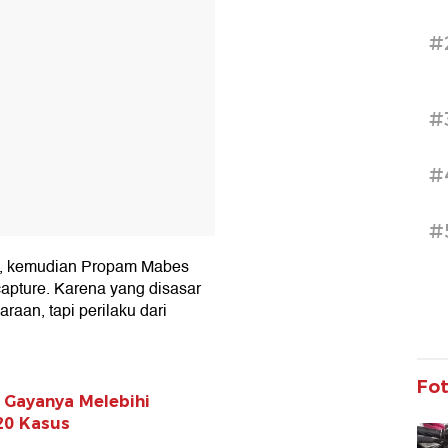
#
#
#
#
NI, kemudian Propam Mabes
capture. Karena yang disasar
raan, tapi perilaku dari
Fo
 Gayanya Melebihi
20 Kasus