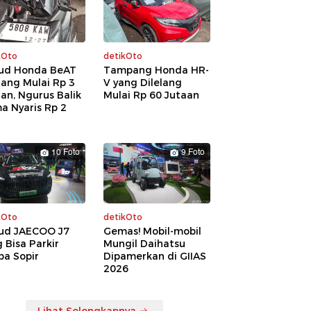
kOto
detikOto
ud Honda BeAT
Tampang Honda HR-
lang Mulai Rp 3
V yang Dilelang
an, Ngurus Balik
Mulai Rp 60 Jutaan
a Nyaris Rp 2
a
10 Foto
9 Foto
kOto
detikOto
ud JAECOO J7
Gemas! Mobil-mobil
 Bisa Parkir
Mungil Daihatsu
pa Sopir
Dipamerkan di GIIAS
2026
Lihat Selengkapnya