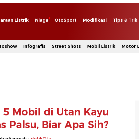
araan Listrik
Niaga
OtoSport
Modifikasi
Tips & Trik
toshow
Infografis
Street Shots
Mobil Listrik
Motor L
 5 Mobil di Utan Kayu
s Palsu, Biar Apa Sih?
hadiansyah -
detikOto