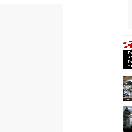
T
K
T
E