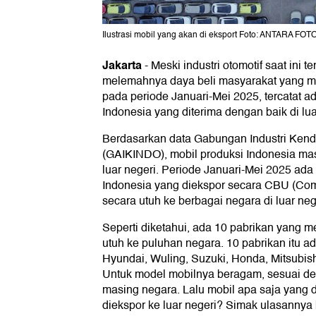
Ilustrasi mobil yang akan di eksport Foto: ANTARA FO
Jakarta
-
Meski industri otomotif saat ini t
melemahnya daya beli masyarakat yang m
pada periode Januari-Mei 2025, tercatat a
Indonesia yang diterima dengan baik di lua
Berdasarkan data Gabungan Industri Kend
(GAIKINDO), mobil produksi Indonesia mas
luar negeri. Periode Januari-Mei 2025 ada
Indonesia yang diekspor secara CBU (Compl
secara utuh ke berbagai negara di luar neg
Seperti diketahui, ada 10 pabrikan yang 
utuh ke puluhan negara. 10 pabrikan itu ad
Hyundai, Wuling, Suzuki, Honda, Mitsubish
Untuk model mobilnya beragam, sesuai d
masing negara. Lalu mobil apa saja yang d
diekspor ke luar negeri? Simak ulasannya b