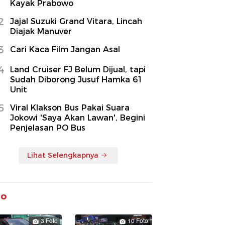
Kayak Prabowo
2
Jajal Suzuki Grand Vitara, Lincah
Diajak Manuver
3
Cari Kaca Film Jangan Asal
4
Land Cruiser FJ Belum Dijual, tapi
Sudah Diborong Jusuf Hamka 61
Unit
5
Viral Klakson Bus Pakai Suara
Jokowi 'Saya Akan Lawan', Begini
Penjelasan PO Bus
Lihat Selengkapnya
to
3 Foto
10 Foto