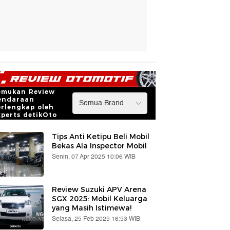
emukan Review
endaraan
erlengkap oleh
xperts detikOto
Tips Anti Ketipu Beli Mobil
Bekas Ala Inspector Mobil
Senin, 07 Apr 2025 10:06 WIB
Review Suzuki APV Arena
SGX 2025: Mobil Keluarga
yang Masih Istimewa!
Selasa, 25 Feb 2025 16:53 WIB