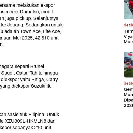
 bersama melakukan ekspor
us merek Daihatsu, mobil
n juga pick up. Selanjutnya,
 ke Jepang. Sedangkan untuk
deti
u adalah Town Ace, Lite Ace,
Tam
V ya
nuari-Mei 2025, 42.510 unit
Mula
i.
egara seperti Brunei
Saudi, Qatar, Tahiti, hingga
iekspor yaitu Ertiga, Carry
deti
 yang diekspor Suzuki itu
Gem
Mun
Dip
202
n sasis truk Filipina. Untuk
 kode XZU309L-HKMLN8 dan
spor sebanyak 210 unit.