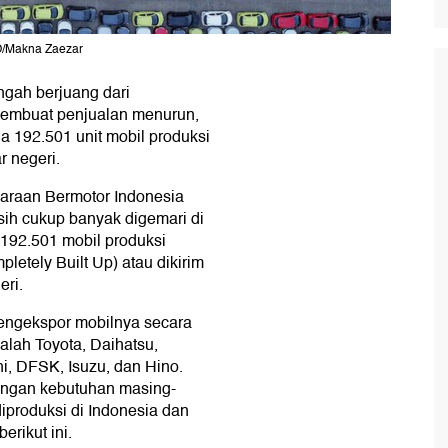
TO/Makna Zaezar
engah berjuang dari
embuat penjualan menurun,
da 192.501 unit mobil produksi
r negeri.
araan Bermotor Indonesia
ih cukup banyak digemari di
 192.501 mobil produksi
etely Built Up) atau dikirim
eri.
mengekspor mobilnya secara
alah Toyota, Daihatsu,
i, DFSK, Isuzu, dan Hino.
engan kebutuhan masing-
iproduksi di Indonesia dan
erikut ini.