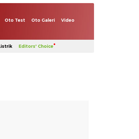
Oto Test
Oto Galeri
Video
istrik
Editors' Choice