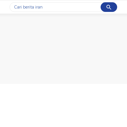
Cancel
Yang sedang ramai dicari
#1
data live draw sgp
#2
piala presiden 2026
#3
prabowo
#4
iran
#5
gempa hari ini
Promoted
Terakhir yang dicari
Loading...