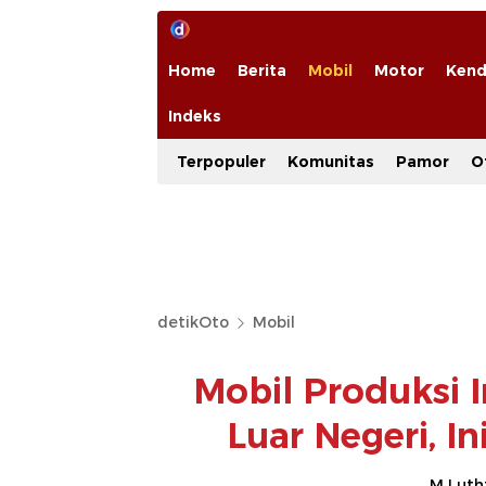
Home
Berita
Mobil
Motor
Kend
Indeks
Terpopuler
Komunitas
Pamor
O
detikOto
Mobil
Mobil Produksi I
Luar Negeri, I
M Luthf