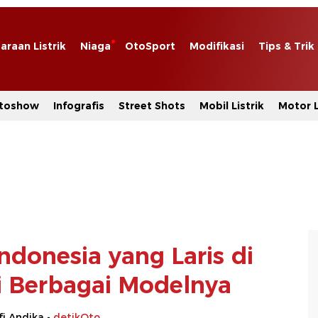
araan Listrik
Niaga
OtoSport
Modifikasi
Tips & Trik
toshow
Infografis
Street Shots
Mobil Listrik
Motor L
ndonesia yang Laris di
ni Berbagai Modelnya
i Andika -
detikOto