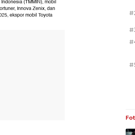
g Indonesia (TMMIN), mobil
ortuner, Innova Zenix, dan
#
2025, ekspor mobil Toyota
#
T
#
#
Fo