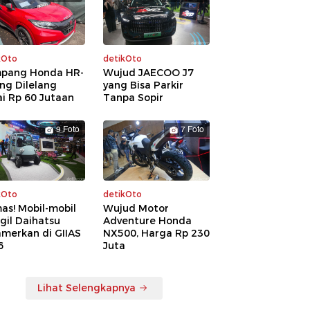
kOto
detikOto
pang Honda HR-
Wujud JAECOO J7
ng Dilelang
yang Bisa Parkir
i Rp 60 Jutaan
Tanpa Sopir
9 Foto
7 Foto
kOto
detikOto
as! Mobil-mobil
Wujud Motor
gil Daihatsu
Adventure Honda
amerkan di GIIAS
NX500, Harga Rp 230
6
Juta
Lihat Selengkapnya