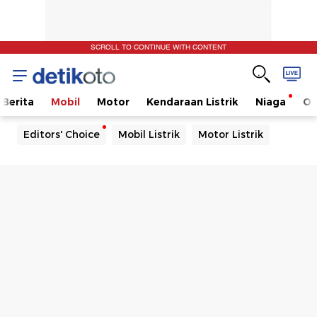
SCROLL TO CONTINUE WITH CONTENT
Berita
Mobil
Motor
Kendaraan Listrik
Niaga
Ot
Editors' Choice
Mobil Listrik
Motor Listrik