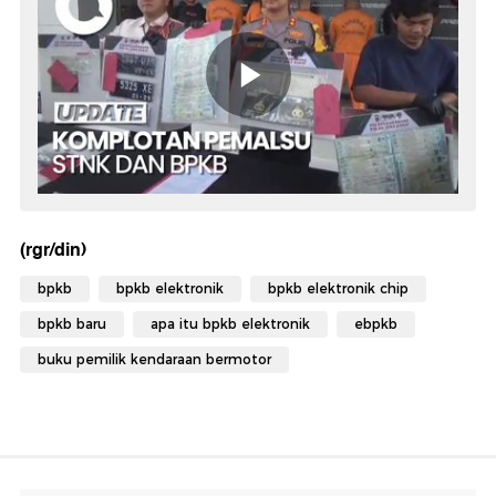
(rgr/din)
bpkb
bpkb elektronik
bpkb elektronik chip
bpkb baru
apa itu bpkb elektronik
ebpkb
buku pemilik kendaraan bermotor