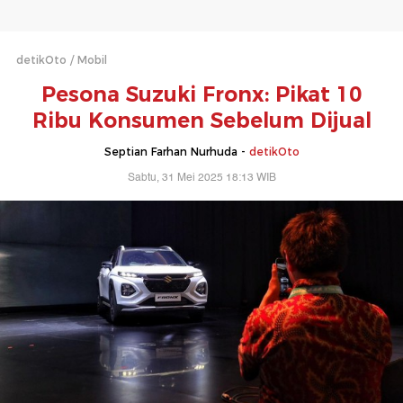
detikOto
Mobil
Pesona Suzuki Fronx: Pikat 10
Ribu Konsumen Sebelum Dijual
Septian Farhan Nurhuda -
detikOto
Sabtu, 31 Mei 2025 18:13 WIB