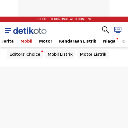
SCROLL TO CONTINUE WITH CONTENT
Berita
Mobil
Motor
Kendaraan Listrik
Niaga
Ot
Editors' Choice
Mobil Listrik
Motor Listrik