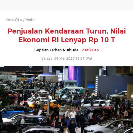
detikOto
Mobil
Penjualan Kendaraan Turun, Nilai
Ekonomi RI Lenyap Rp 10 T
Septian Farhan Nurhuda -
detikOto
Selasa, 06 Mei 2025 13:07 WIB