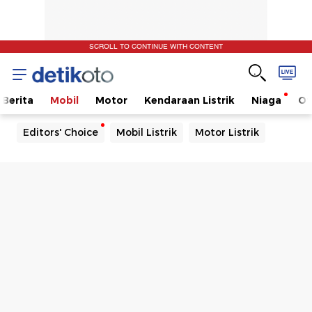
SCROLL TO CONTINUE WITH CONTENT
Berita
Mobil
Motor
Kendaraan Listrik
Niaga
Ot
Editors' Choice
Mobil Listrik
Motor Listrik