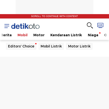
SCROLL TO CONTINUE WITH CONTENT
Berita
Mobil
Motor
Kendaraan Listrik
Niaga
Ot
Editors' Choice
Mobil Listrik
Motor Listrik