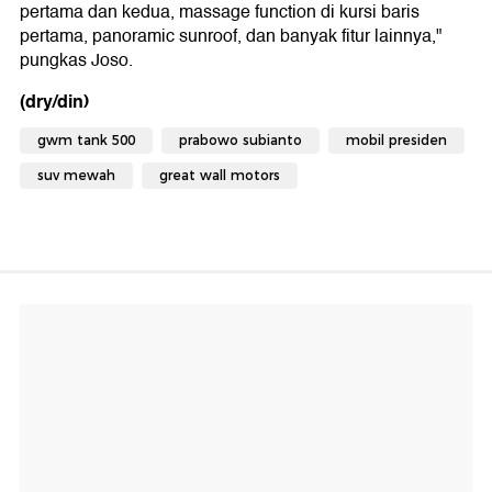
pertama dan kedua, massage function di kursi baris
pertama, panoramic sunroof, dan banyak fitur lainnya,"
pungkas Joso.
(dry/din)
gwm tank 500
prabowo subianto
mobil presiden
suv mewah
great wall motors