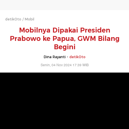
detikOto
Mobil
Mobilnya Dipakai Presiden
Prabowo ke Papua, GWM Bilang
Begini
Dina Rayanti -
detikOto
Senin, 04 Nov 2024 17:39 WIB