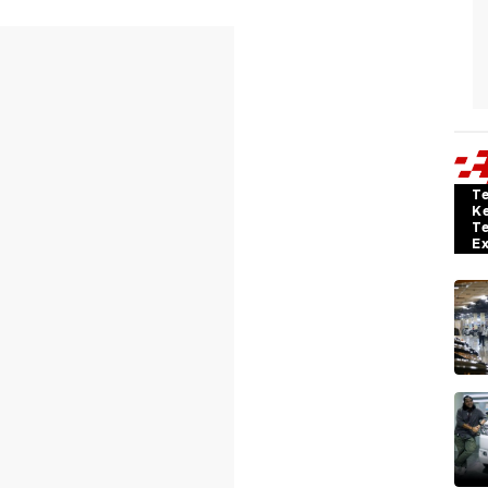
T
K
T
E