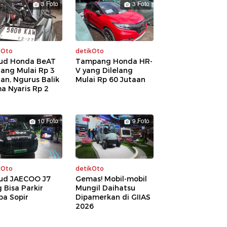
3 Foto
3 Foto
kOto
detikOto
ud Honda BeAT
Tampang Honda HR-
lang Mulai Rp 3
V yang Dilelang
an, Ngurus Balik
Mulai Rp 60 Jutaan
a Nyaris Rp 2
a
10 Foto
9 Foto
kOto
detikOto
ud JAECOO J7
Gemas! Mobil-mobil
 Bisa Parkir
Mungil Daihatsu
pa Sopir
Dipamerkan di GIIAS
2026