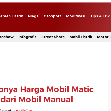
araan Listrik
Niaga
OtoSport
Modifikasi
Tips & Trik
toshow
Infografis
Street Shots
Mobil Listrik
Motor L
abnya Harga Mobil Matic
 dari Mobil Manual
Rayanti -
detikOto