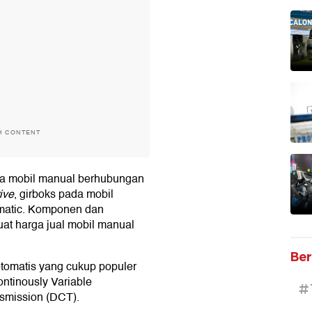
H CONTENT
da mobil manual berhubungan
ive
, girboks pada mobil
 matic. Komponen dan
uat harga jual mobil manual
Ber
otomatis yang cukup populer
ontinously Variable
#
nsmission (DCT).