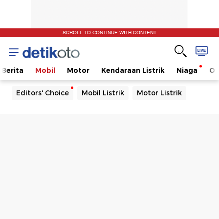
SCROLL TO CONTINUE WITH CONTENT
Berita
Mobil
Motor
Kendaraan Listrik
Niaga
Ot
Editors' Choice
Mobil Listrik
Motor Listrik