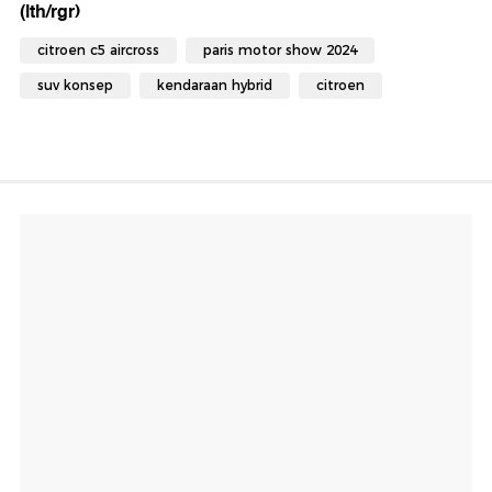
(lth/rgr)
citroen c5 aircross
paris motor show 2024
suv konsep
kendaraan hybrid
citroen