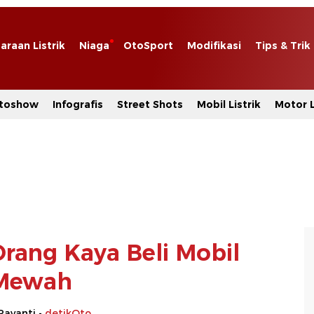
araan Listrik
Niaga
OtoSport
Modifikasi
Tips & Trik
toshow
Infografis
Street Shots
Mobil Listrik
Motor L
rang Kaya Beli Mobil
Mewah
Rayanti -
detikOto