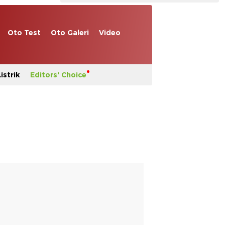
Oto Test
Oto Galeri
Video
istrik
Editors' Choice