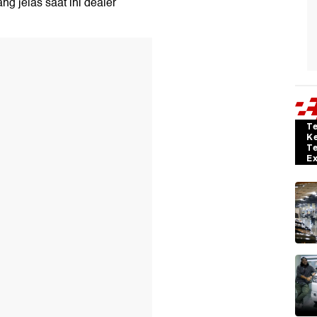
g jelas saat ini dealer
T
K
T
E