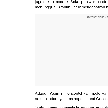
juga cukup menarik. Sekalipun waktu inden
menunggu 2-3 tahun untuk mendapatkan m
ADVERTISEMEN
Adapun Yagimin mencontohkan model yang
namun indennya lama seperti Land Cruiser
"Kalau orang Indonesia itu senang, produk