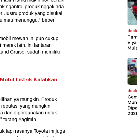
gak ngantre, produk nggak ada
t. Justru produk yang disukai
tu mau menunggu," beber
deti
Tam
obil mewah ini pun cukup
V ya
 merek lain. Ini lantaran
Mula
Land Cruiser sudah memiliki
Mobil Listrik Kalahkan
deti
Gem
pilihan ya mungkin. Produk
Mun
a reputasi yang mungkin
Dip
a dan dipergunakan untuk
202
," terang Yagimin.
 tapi rasanya Toyota ini juga