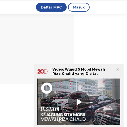
Daftar MPC
Masuk
Video: Wujud 5 Mobil Mewah
Riza Chalid yang Disita
Kejagung