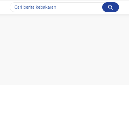
Cancel
Yang sedang ramai dicari
#1
data live draw sgp
#2
k-talk
#3
kebakaran
#4
prabowo
#5
gempa hari ini
Promoted
Terakhir yang dicari
Loading...