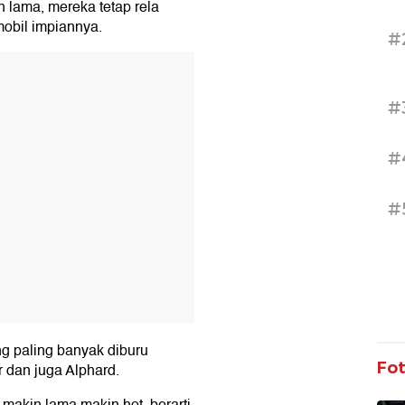
 lama, mereka tetap rela
obil impiannya.
#
T
#
#
#
 paling banyak diburu
Fo
 dan juga Alphard.
 makin lama makin hot, berarti