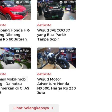
3 Foto
10 Foto
kOto
detikOto
pang Honda HR-
Wujud JAECOO J7
ng Dilelang
yang Bisa Parkir
i Rp 60 Jutaan
Tanpa Sopir
9 Foto
7 Foto
kOto
detikOto
as! Mobil-mobil
Wujud Motor
gil Daihatsu
Adventure Honda
amerkan di GIIAS
NX500, Harga Rp 230
6
Juta
Lihat Selengkapnya