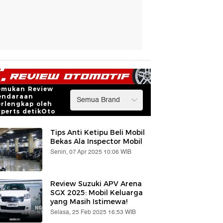
emukan Review
endaraan
erlengkap oleh
xperts detikOto
Tips Anti Ketipu Beli Mobil
Bekas Ala Inspector Mobil
Senin, 07 Apr 2025 10:06 WIB
Review Suzuki APV Arena
SGX 2025: Mobil Keluarga
yang Masih Istimewa!
Selasa, 25 Feb 2025 16:53 WIB