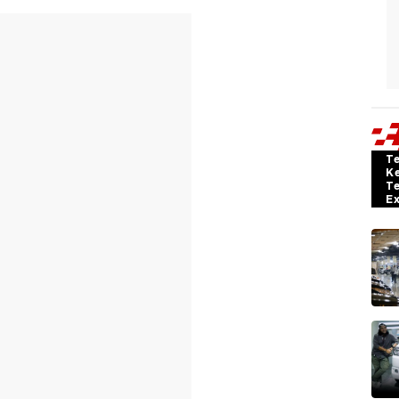
T
K
T
E