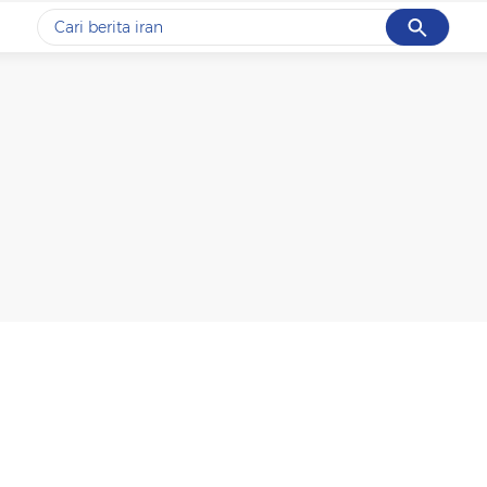
Cancel
Yang sedang ramai dicari
#1
data live draw sgp
#2
piala presiden 2026
#3
prabowo
#4
iran
#5
gempa hari ini
Promoted
Terakhir yang dicari
Loading...