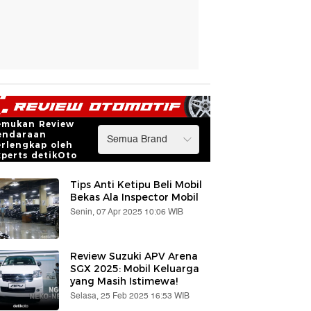
emukan Review
endaraan
erlengkap oleh
xperts detikOto
Tips Anti Ketipu Beli Mobil
Bekas Ala Inspector Mobil
Senin, 07 Apr 2025 10:06 WIB
Review Suzuki APV Arena
SGX 2025: Mobil Keluarga
yang Masih Istimewa!
Selasa, 25 Feb 2025 16:53 WIB