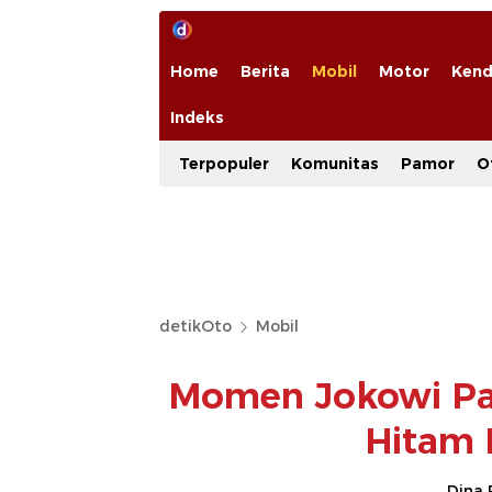
Home
Berita
Mobil
Motor
Kend
Indeks
Terpopuler
Komunitas
Pamor
O
detikOto
Mobil
Momen Jokowi Pak
Hitam 
Dina 