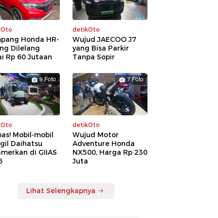
kOto
detikOto
pang Honda HR-
Wujud JAECOO J7
ng Dilelang
yang Bisa Parkir
i Rp 60 Jutaan
Tanpa Sopir
9 Foto
7 Foto
kOto
detikOto
as! Mobil-mobil
Wujud Motor
gil Daihatsu
Adventure Honda
amerkan di GIIAS
NX500, Harga Rp 230
6
Juta
Lihat Selengkapnya