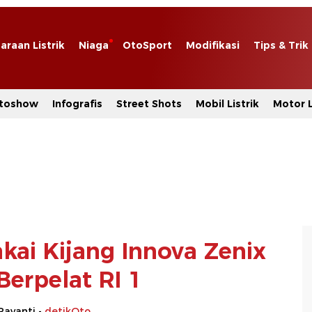
araan Listrik
Niaga
OtoSport
Modifikasi
Tips & Trik
toshow
Infografis
Street Shots
Mobil Listrik
Motor L
ai Kijang Innova Zenix
Berpelat RI 1
Rayanti -
detikOto