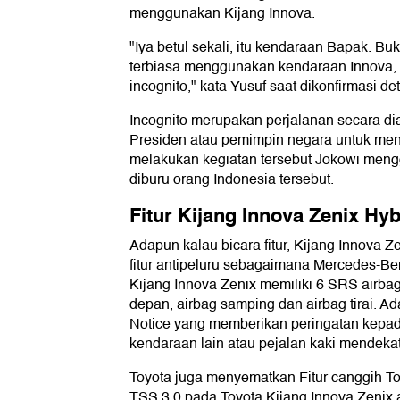
menggunakan Kijang Innova.
"Iya betul sekali, itu kendaraan Bapak. B
terbiasa menggunakan kendaraan Innova, 
incognito," kata Yusuf saat dikonfirmasi de
Incognito merupakan perjalanan secara di
Presiden atau pemimpin negara untuk men
melakukan kegiatan tersebut Jokowi me
diburu orang Indonesia tersebut.
Fitur Kijang Innova Zenix Hyb
Adapun kalau bicara fitur, Kijang Innova
fitur antipeluru sebagaimana Mercedes-Benz
Kijang Innova Zenix memiliki 6 SRS airbag 
depan, airbag samping dan airbag tirai. Ad
Notice yang memberikan peringatan kepad
kendaraan lain atau pejalan kaki mendekati t
Toyota juga menyematkan Fitur canggih To
TSS 3.0 pada Toyota Kijang Innova Zenix a