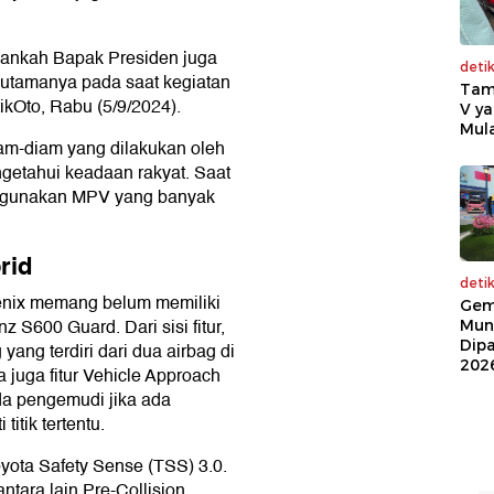
ukankah Bapak Presiden juga
deti
utamanya pada saat kegiatan
Tam
tikOto, Rabu (5/9/2024).
V ya
Mula
am-diam yang dilakukan oleh
getahui keadaan rakyat. Saat
nggunakan MPV yang banyak
rid
deti
 Zenix memang belum memiliki
Gem
 S600 Guard. Dari sisi fitur,
Mun
Dip
yang terdiri dari dua airbag di
202
a juga fitur Vehicle Approach
a pengemudi jika ada
itik tertentu.
yota Safety Sense (TSS) 3.0.
ntara lain Pre-Collision