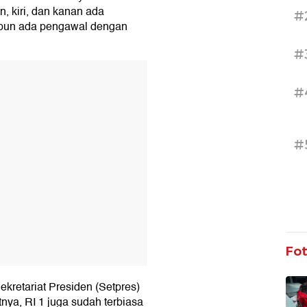
, kiri, dan kanan ada
#
 pun ada pengawal dengan
#
T
#
#
Fo
ekretariat Presiden (Setpres)
nya, RI 1 juga sudah terbiasa