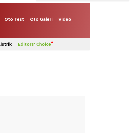
Oto Test
Oto Galeri
Video
istrik
Editors' Choice