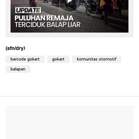
(sfn/dry)
barcode gokart
gokart
komunitas otomotif
balapan