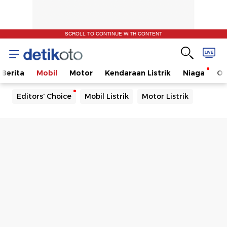
SCROLL TO CONTINUE WITH CONTENT
Berita
Mobil
Motor
Kendaraan Listrik
Niaga
Ot
Editors' Choice
Mobil Listrik
Motor Listrik