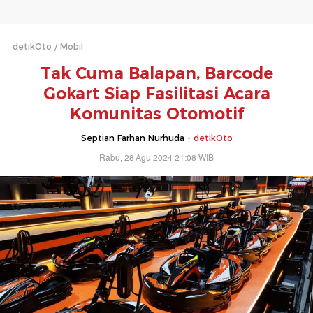
detikOto
Mobil
Tak Cuma Balapan, Barcode
Gokart Siap Fasilitasi Acara
Komunitas Otomotif
Septian Farhan Nurhuda -
detikOto
Rabu, 28 Agu 2024 21:08 WIB