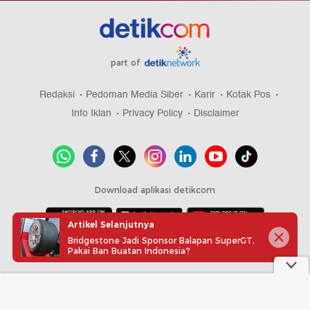
part of
Redaksi
Pedoman Media Siber
Karir
Kotak Pos
Info Iklan
Privacy Policy
Disclaimer
Download aplikasi detikcom
Artikel Selanjutnya
Bridgestone Jadi Sponsor Balapan SuperGT,
Copyright @ 2026 detikcom, All right reserved
Pakai Ban Buatan Indonesia?